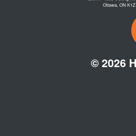
Ottawa
,
ON
K1Z
© 2026 