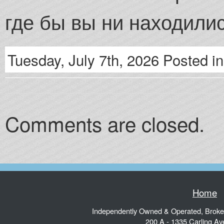
где бы вы ни находилис
Tuesday, July 7th, 2026 Posted i
Comments are closed.
Home
Independently Owned & Operated, Brok
200 A - 1335 Carling A