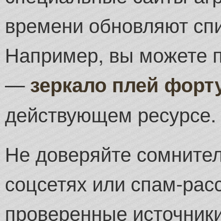
времени обновляют спи
Например, вы можете 
—
зеркало плей форт
действующем ресурсе.
Не доверяйте сомните
соцсетях или спам-рас
проверенные источники