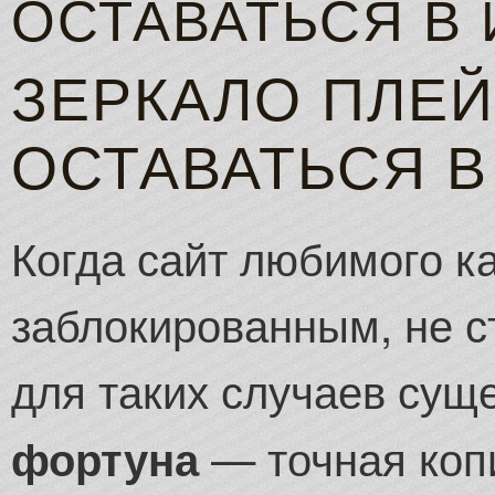
ОСТАВАТЬСЯ В 
ЗЕРКАЛО ПЛЕЙ
ОСТАВАТЬСЯ В
Когда сайт любимого к
заблокированным, не с
для таких случаев сущ
— точная коп
фортуна