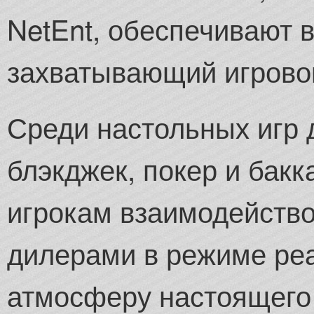
NetEnt, обеспечивают 
захватывающий игрово
Среди настольных игр 
блэкджек, покер и бакк
игрокам взаимодейств
дилерами в режиме реа
атмосферу настоящего 