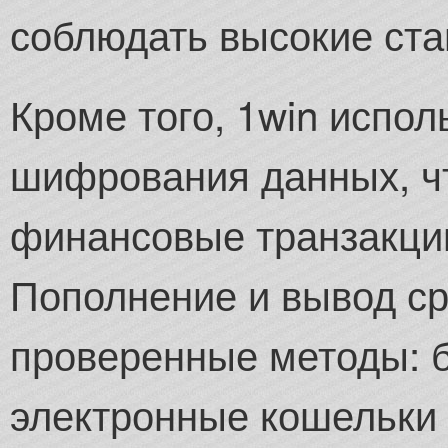
соблюдать высокие ста
Кроме того, 1win испо
шифрования данных, ч
финансовые транзакци
Пополнение и вывод ср
проверенные методы: б
электронные кошельки 