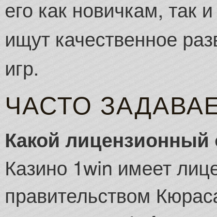
его как новичкам, так 
ищут качественное раз
игр.
ЧАСТО ЗАДАВА
Какой лицензионный 
Казино 1win имеет лиц
правительством Кюрас