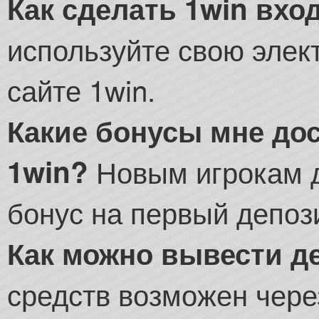
Как сделать 1win вхо
используйте свою элек
сайте 1win.
Какие бонусы мне до
1win?
Новым игрокам д
бонус на первый депоз
Как можно вывести де
средств возможен чере