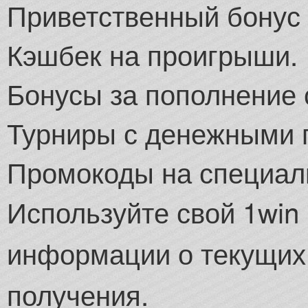
Приветственный бонус 
Кэшбек на проигрыши.
Бонусы за пополнение 
Турниры с денежными 
Промокоды на специал
Используйте свой 1win
информации о текущих 
получения.