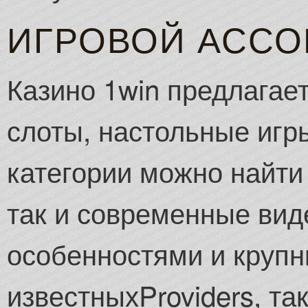
ИГРОВОЙ АССО
Казино 1win предлагае
слоты, настольные игры
категории можно найти
так и современные ви
особенностями и крупн
известныхProviders, та