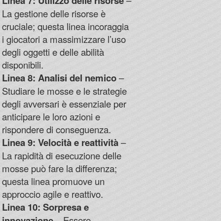
Linea 7: Utilizzo delle risorse
–
La gestione delle risorse è
cruciale; questa linea incoraggia
i giocatori a massimizzare l’uso
degli oggetti e delle abilità
disponibili.
Linea 8: Analisi del nemico
–
Studiare le mosse e le strategie
degli avversari è essenziale per
anticipare le loro azioni e
rispondere di conseguenza.
Linea 9: Velocità e reattività
–
La rapidità di esecuzione delle
mosse può fare la differenza;
questa linea promuove un
approccio agile e reattivo.
Linea 10: Sorpresa e
innovazione
– Essere