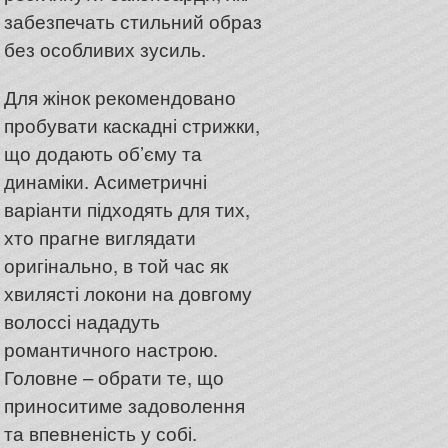
забезпечать стильний образ
без особливих зусиль.
Для жінок рекомендовано
пробувати каскадні стрижки,
що додають об’єму та
динаміки. Асиметричні
варіанти підходять для тих,
хто прагне виглядати
оригінально, в той час як
хвилясті локони на довгому
волоссі нададуть
романтичного настрою.
Головне – обрати те, що
приноситиме задоволення
та впевненість у собі.