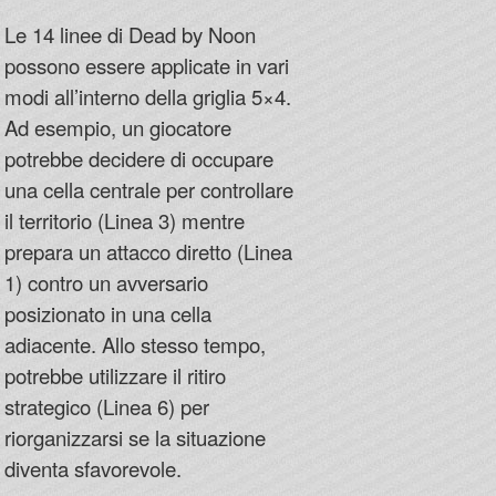
Le 14 linee di Dead by Noon
possono essere applicate in vari
modi all’interno della griglia 5×4.
Ad esempio, un giocatore
potrebbe decidere di occupare
una cella centrale per controllare
il territorio (Linea 3) mentre
prepara un attacco diretto (Linea
1) contro un avversario
posizionato in una cella
adiacente. Allo stesso tempo,
potrebbe utilizzare il ritiro
strategico (Linea 6) per
riorganizzarsi se la situazione
diventa sfavorevole.