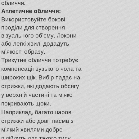
обличчя.
Атлетичне обличчя:
Використовуйте бокові
проділи для створення
візуального об’єму. Локони
або легкі хвилі додадуть
м’якості образу.
Трикутне обличчя потребує
компенсації вузького чола та
широких щік. Вибір падає на
стрижки, які додають обсягу
у верхній частині та м’яко
покривають щоки.
Наприклад, багатошарові
стрижки або довгі пасма з
м’який хвилями добре
підійдуть для такого типу.