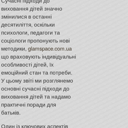
Сучасні підходи до
виховання дітей значно
змінилися в останні
десятиліття, оскільки
психологи, педагоги та
соціологи пропонують нові
методики,
glamspace.com.ua
що враховують індивідуальні
особливості дітей, їх
емоційний стан та потреби.
У цьому звіті ми розглянемо
основні сучасні підходи до
виховання дітей та надамо
практичні поради для
батьків.
Один із ключових аспектів