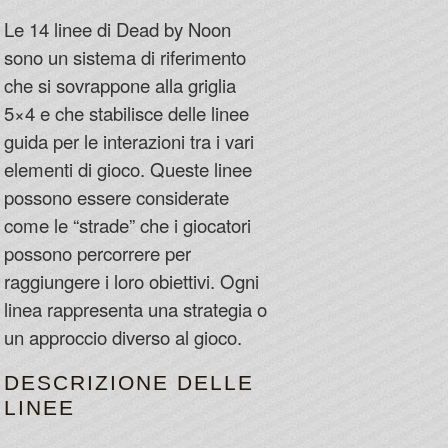
Le 14 linee di Dead by Noon
sono un sistema di riferimento
che si sovrappone alla griglia
5×4 e che stabilisce delle linee
guida per le interazioni tra i vari
elementi di gioco. Queste linee
possono essere considerate
come le “strade” che i giocatori
possono percorrere per
raggiungere i loro obiettivi. Ogni
linea rappresenta una strategia o
un approccio diverso al gioco.
DESCRIZIONE DELLE
LINEE