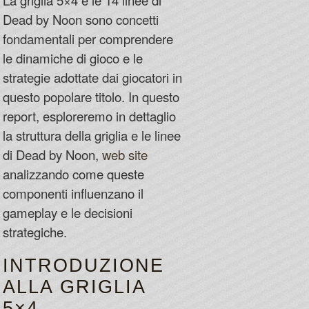
La griglia 5×4 e le 14 linee di
Dead by Noon sono concetti
fondamentali per comprendere
le dinamiche di gioco e le
strategie adottate dai giocatori in
questo popolare titolo. In questo
report, esploreremo in dettaglio
la struttura della griglia e le linee
di Dead by Noon,
web site
analizzando come queste
componenti influenzano il
gameplay e le decisioni
strategiche.
INTRODUZIONE
ALLA GRIGLIA
5×4