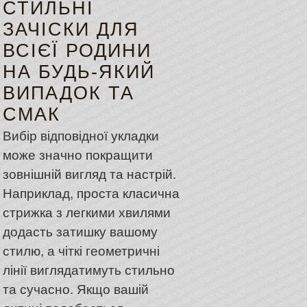
СТИЛЬНІ
ЗАЧІСКИ ДЛЯ
ВСІЄЇ РОДИНИ
НА БУДЬ-ЯКИЙ
ВИПАДОК ТА
СМАК
Вибір відповідної укладки
може значно покращити
зовнішній вигляд та настрій.
Наприклад, проста класична
стрижка з легкими хвилями
додасть затишку вашому
стилю, а чіткі геометричні
лінії виглядатимуть стильно
та сучасно. Якщо вашій