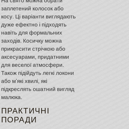
На свято можна обрати
заплетений колосок або
косу. Ці варіанти виглядають
дуже ефектно і підходять
навіть для формальних
заходів. Косичку можна
прикрасити стрічкою або
аксесуарами, придатними
для веселої атмосфери.
Також підійдуть легкі локони
або м’які хвилі, які
підкреслять ошатний вигляд
малюка.
ПРАКТИЧНІ
ПОРАДИ