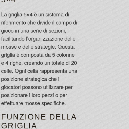
La griglia 5×4 è un sistema di
riferimento che divide il campo di
gioco in una serie di sezioni,
facilitando l’organizzazione delle
mosse e delle strategie. Questa
griglia è composta da 5 colonne
e 4 righe, creando un totale di 20
celle. Ogni cella rappresenta una
posizione strategica che i
giocatori possono utilizzare per
posizionare i loro pezzi o per
effettuare mosse specifiche.
FUNZIONE DELLA
GRIGLIA