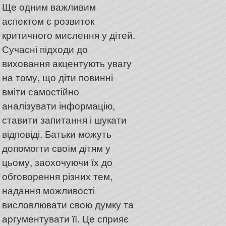
Ще одним важливим
аспектом є розвиток
критичного мислення у дітей.
Сучасні підходи до
виховання акцентують увагу
на тому, що діти повинні
вміти самостійно
аналізувати інформацію,
ставити запитання і шукати
відповіді. Батьки можуть
допомогти своїм дітям у
цьому, заохочуючи їх до
обговорення різних тем,
надання можливості
висловлювати свою думку та
аргументувати її. Це сприяє