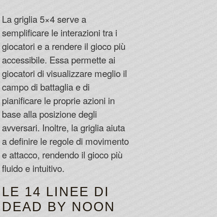
La griglia 5×4 serve a
semplificare le interazioni tra i
giocatori e a rendere il gioco più
accessibile. Essa permette ai
giocatori di visualizzare meglio il
campo di battaglia e di
pianificare le proprie azioni in
base alla posizione degli
avversari. Inoltre, la griglia aiuta
a definire le regole di movimento
e attacco, rendendo il gioco più
fluido e intuitivo.
LE 14 LINEE DI
DEAD BY NOON