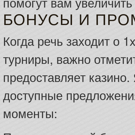
помогут вам увеличит
БОНУСЫ И ПР
Когда речь заходит о 1
турниры, важно отмети
предоставляет казино.
доступные предложени
моменты: