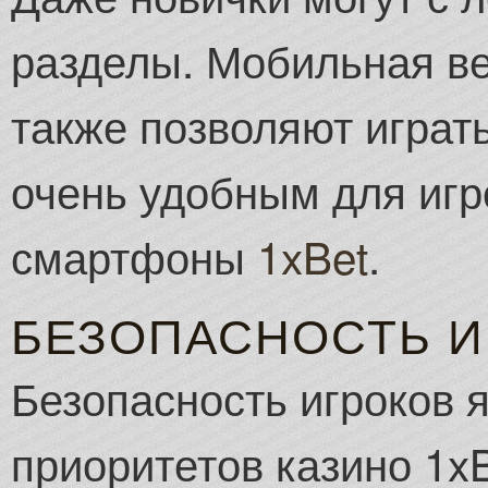
разделы. Мобильная ве
также позволяют играть
очень удобным для игр
смартфоны
1xBet
.
БЕЗОПАСНОСТЬ И
Безопасность игроков 
приоритетов казино 1x