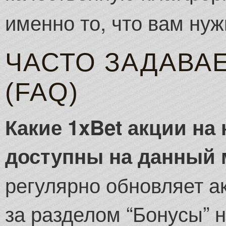
именно то, что вам нуж
ЧАСТО ЗАДАВА
(FAQ)
Какие 1xBet акции на
доступны на данный
регулярно обновляет ак
за разделом “Бонусы” н