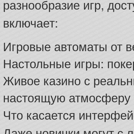
разнообразие игр, дост
включает:
Игровые автоматы от в
Настольные игры: покер
Живое казино с реальн
настоящую атмосферу и
Что касается интерфей
Даже новички могут с 