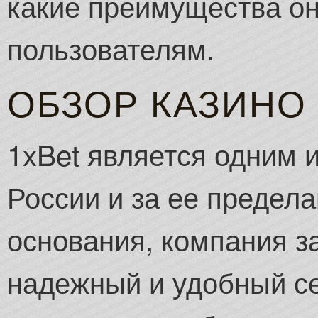
какие преимущества он
пользователям.
ОБЗОР КАЗИНО
1xBet является одним 
России и за ее предел
основания, компания з
надежный и удобный се