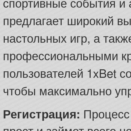
спортивные события и 
предлагает широкий вы
настольных игр, а так
профессиональными кр
пользователей 1xBet с
чтобы максимально упр
Процесс 
Регистрация:
прост и займет всего н