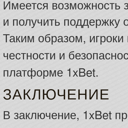
Имеется возможность з
и получить поддержку 
Таким образом, игроки
честности и безопаснос
платформе 1xBet.
ЗАКЛЮЧЕНИЕ
В заключение, 1xBet п