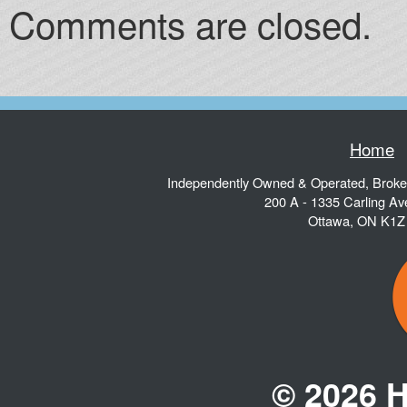
Comments are closed.
Home
Independently Owned & Operated, Brok
200 A - 1335 Carling A
Ottawa
,
ON
K1Z
© 2026 