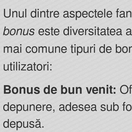
Unul dintre aspectele fan
bonus
este diversitatea a
mai comune tipuri de bon
utilizatori:
Ofe
Bonus de bun venit:
depunere, adesea sub fo
depusă.