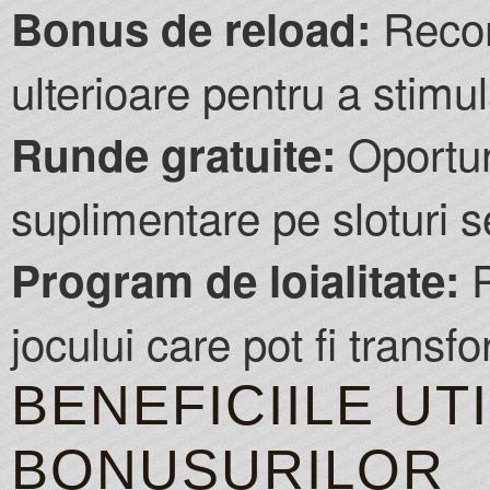
Recom
Bonus de reload:
ulterioare pentru a stimul
Oportuni
Runde gratuite:
suplimentare pe sloturi s
P
Program de loialitate:
jocului care pot fi trans
BENEFICIILE UTI
BONUSURILOR