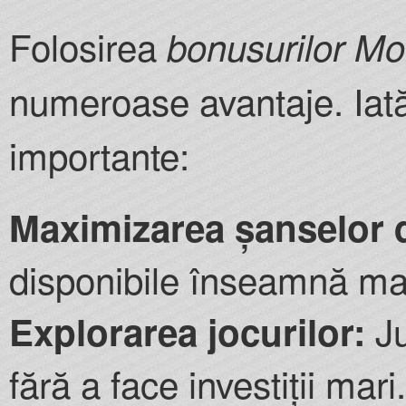
Folosirea
bonusurilor Mo
numeroase avantaje. Iată
importante:
Maximizarea șanselor d
disponibile înseamnă mai
Ju
Explorarea jocurilor:
fără a face investiții mari.