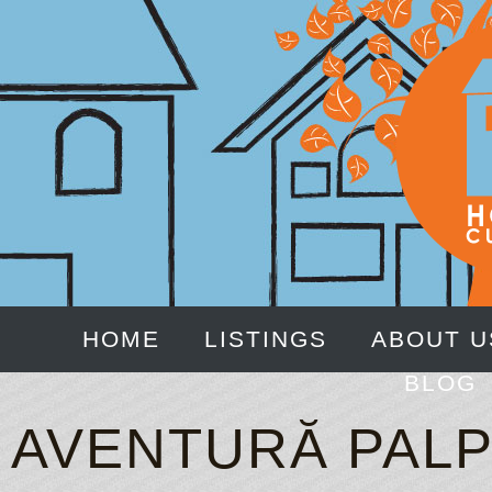
HOME
LISTINGS
ABOUT U
BLOG
AVENTURĂ PALP