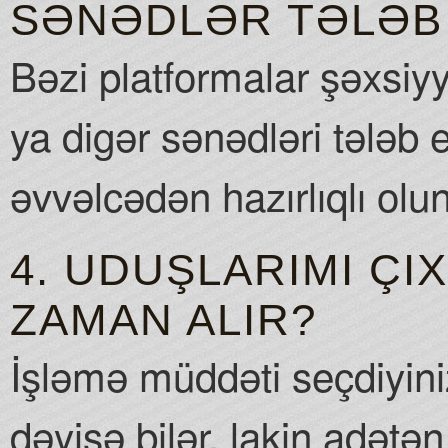
SƏNƏDLƏR TƏLƏB 
Bəzi platformalar şəxsiyy
ya digər sənədləri tələb 
əvvəlcədən hazırlıqlı olun
4. UDUŞLARIMI Ç
ZAMAN ALIR?
İşləmə müddəti seçdiyi
dəyişə bilər, lakin adətən