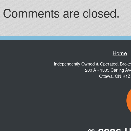
Comments are closed.
Home
Independently Owned & Operated, Brok
200 A - 1335 Carling A
Ottawa
,
ON
K1Z