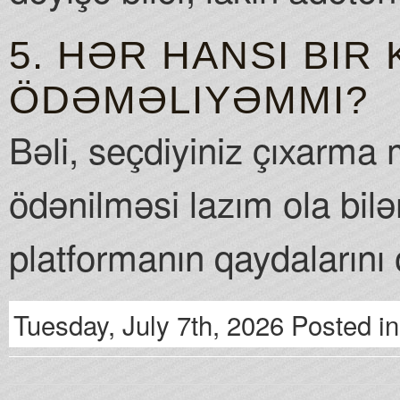
5. HƏR HANSI BIR
ÖDƏMƏLIYƏMMI?
Bəli, seçdiyiniz çıxarma
ödənilməsi lazım ola bil
platformanın qaydalarını
Tuesday, July 7th, 2026 Posted i