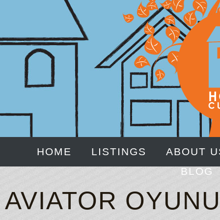
HOME
LISTINGS
ABOUT U
BLOG
AVIATOR OYUNU