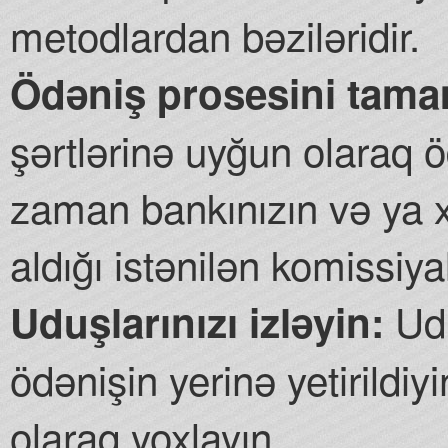
metodlardan bəziləridir.
Ödəniş prosesini tama
şərtlərinə uyğun olaraq 
zaman bankınızın və ya x
aldığı istənilən komissiy
Udu
Uduşlarınızı izləyin:
ödənişin yerinə yetirild
olaraq yoxlayın.