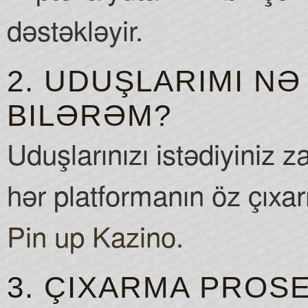
dəstəkləyir.
2. UDUŞLARIMI NƏ
BILƏRƏM?
Uduşlarınızı istədiyiniz 
hər platformanın öz çıxarm
Pin up Kazino
.
3. ÇIXARMA PROS