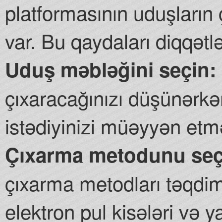
platformasının uduşların 
var. Bu qaydaları diqqətl
Uduş məbləğini seçin:
çıxaracağınızı düşünərk
istədiyinizi müəyyən etmə
Çıxarma metodunu seç
çıxarma metodları təqdim 
elektron pul kisələri və y