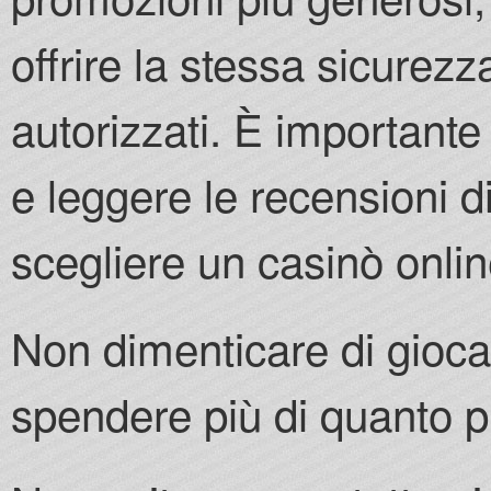
offrire la stessa sicurez
autorizzati. È importante
e leggere le recensioni di
scegliere un casinò onl
Non dimenticare di gioca
spendere più di quanto p