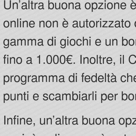
Un’altra buona opzione è
online non è autorizzato
gamma di giochi e un bo
fino a 1.000€. Inoltre, il
programma di fedeltà che
punti e scambiarli per bo
Infine, un’altra buona op