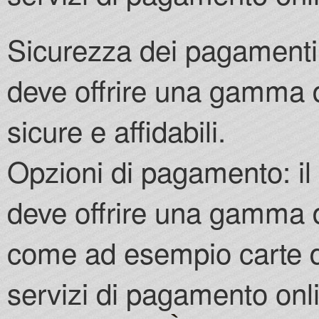
Sicurezza dei pagamenti
deve offrire una gamma 
sicure e affidabili.
Opzioni di pagamento: i
deve offrire una gamma 
come ad esempio carte di 
servizi di pagamento onl