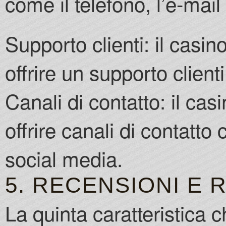
come il telefono, l’e-mail
Supporto clienti: il cas
offrire un supporto clienti
Canali di contatto: il c
offrire canali di contatto 
social media.
5. RECENSIONI E 
La quinta caratteristica c