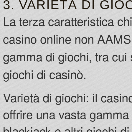
3. VARIETÀ DI GIO
La terza caratteristica chi
casino online non AAMS 
gamma di giochi, tra cui s
giochi di casinò.
Varietà di giochi: il ca
offrire una vasta gamma di
blackjack e altri giochi di