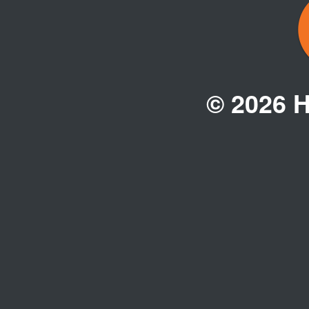
© 2026 