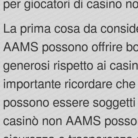
per giocatori di casino n
La prima cosa da conside
AAMS possono offrire bo
generosi rispetto ai casin
importante ricordare che
possono essere soggetti a 
casinò non AAMS possono