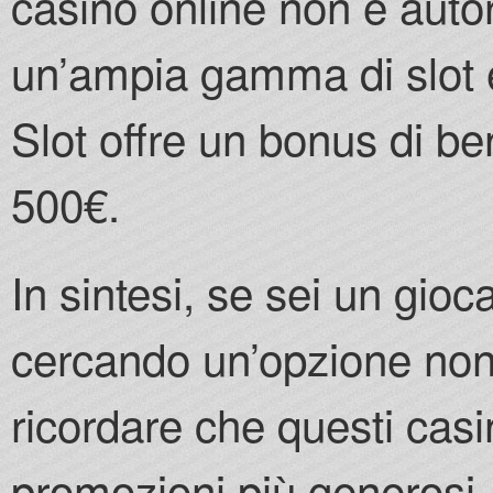
casinò online non è auto
un’ampia gamma di slot e a
Slot offre un bonus di b
500€.
In sintesi, se sei un gioca
cercando un’opzione no
ricordare che questi cas
promozioni più generos