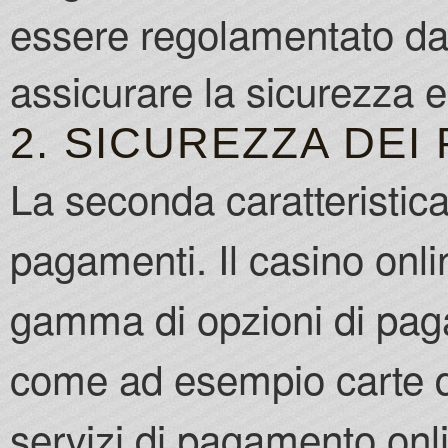
essere regolamentato da 
assicurare la sicurezza e
2. SICUREZZA DEI
La seconda caratteristica
pagamenti. Il casino onl
gamma di opzioni di paga
come ad esempio carte di 
servizi di pagamento onl