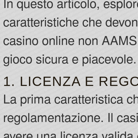
In questo articolo, esplor
caratteristiche che devon
casino online non AAMS p
gioco sicura e piacevole.
1. LICENZA E RE
La prima caratteristica ch
regolamentazione. Il ca
avere una licenza valida