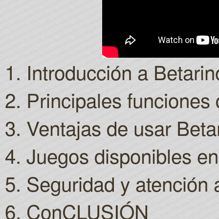
1. Introducción a Betarin
2. Principales funciones 
3. Ventajas de usar Beta
4. Juegos disponibles en
5. Seguridad y atención a
6. ConCLUSIÓN