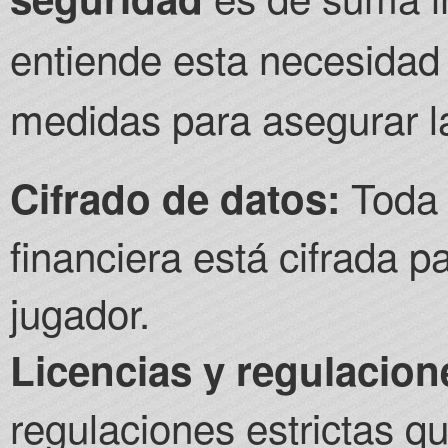
entiende esta necesidad
medidas para asegurar la
Toda 
Cifrado de datos:
financiera está cifrada p
jugador.
Licencias y regulacion
regulaciones estrictas qu