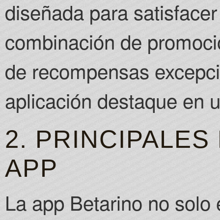
diseñada para satisfacer
combinación de promocio
de recompensas excepci
aplicación destaque en 
2. PRINCIPALES
APP
La app Betarino no solo e