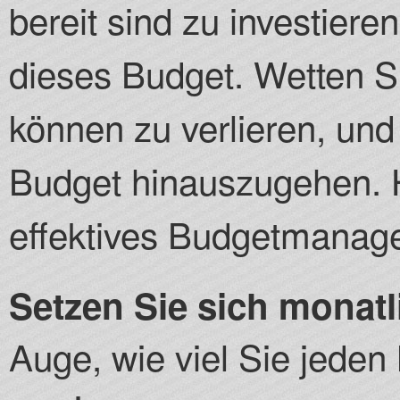
bereit sind zu investieren
dieses Budget. Wetten Si
können zu verlieren, und
Budget hinauszugehen. Hi
effektives Budgetmanag
Setzen Sie sich monatl
Auge, wie viel Sie jede