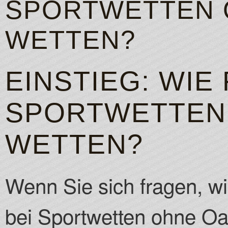
SPORTWETTEN 
WETTEN?
EINSTIEG: WIE 
SPORTWETTEN 
WETTEN?
Wenn Sie sich fragen, wi
bei Sportwetten ohne Oa