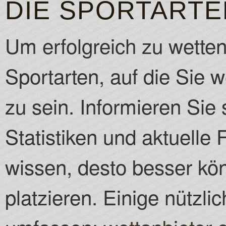
DIE SPORTARTE
Um erfolgreich zu wetten,
Sportarten, auf die Sie w
zu sein. Informieren Sie 
Statistiken und aktuelle 
wissen, desto besser kö
platzieren. Einige nützli