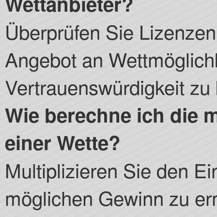
Wettanbieter?
Überprüfen Sie Lizenze
Angebot an Wettmöglichk
Vertrauenswürdigkeit zu 
Wie berechne ich die 
einer Wette?
Multiplizieren Sie den E
möglichen Gewinn zu erm