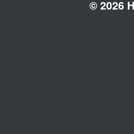
© 2026 