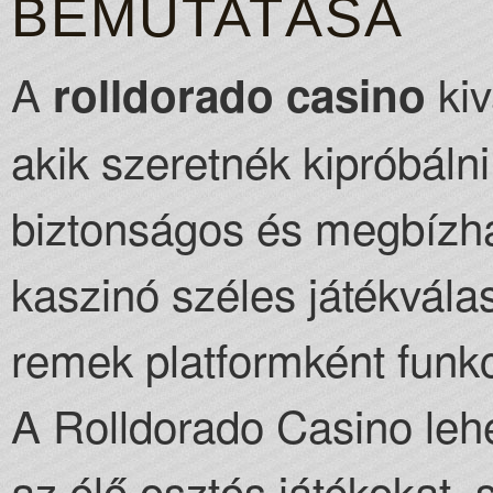
BEMUTATÁSA
A
kiv
rolldorado casino
akik szeretnék kipróbáln
biztonságos és megbízha
kaszinó széles játékvála
remek platformként funk
A Rolldorado Casino leh
az élő osztós játékokat,