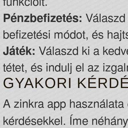
funkcióit.
Válaszd 
Pénzbefizetés:
befizetési módot, és hajt
Válaszd ki a kedve
Játék:
tétet, és indulj el az izg
GYAKORI KÉRD
A zinkra app használata 
kérdésekkel. Íme néhány 