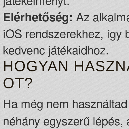
Az alkalma
Elérhetőség:
iOS rendszerekhez, így 
kedvenc játékaidhoz.
HOGYAN HASZNÁ
OT?
Ha még nem használtad a 
néhány egyszerű lépés, a