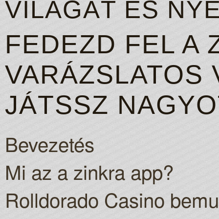
VILÁGÁT ÉS NY
FEDEZD FEL A 
VARÁZSLATOS 
JÁTSSZ NAGYO
Bevezetés
Mi az a zinkra app?
Rolldorado Casino bemu