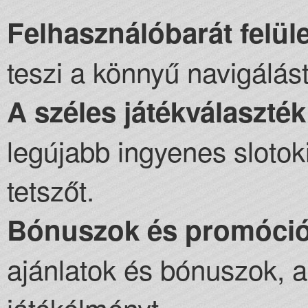
Felhasználóbarát felüle
teszi a könnyű navigálást
A széles játékválaszték
legújabb ingyenes slotok
tetszőt.
Bónuszok és promóció
ajánlatok és bónuszok, a
játékélményt.