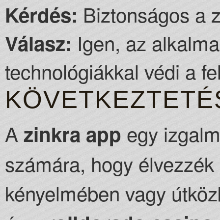
Biztonságos a z
Kérdés:
Igen, az alkalmaz
Válasz:
technológiákkal védi a fe
KÖVETKEZTETÉ
A
egy izgalm
zinkra app
számára, hogy élvezzék 
kényelmében vagy útközbe