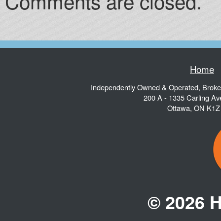
Comments are closed.
Home
Independently Owned & Operated, Brok
200 A - 1335 Carling A
Ottawa
,
ON
K1Z
© 2026 