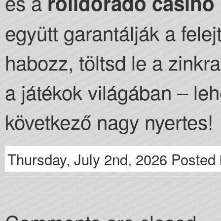
és a
rolldorado casino
együtt garantálják a fele
habozz, töltsd le a zinkr
a játékok világában – le
következő nagy nyertes!
Thursday, July 2nd, 2026 Posted 