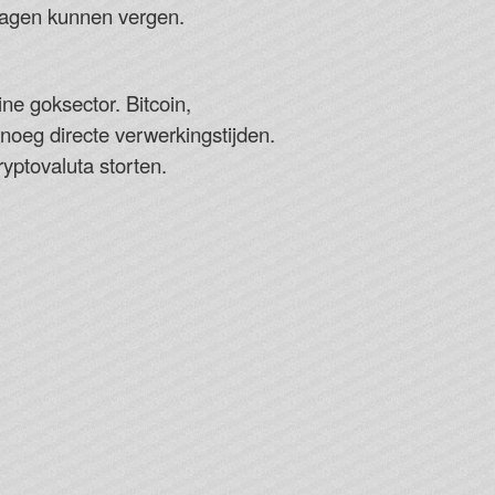
kdagen kunnen vergen.
e goksector. Bitcoin,
noeg directe verwerkingstijden.
yptovaluta storten.