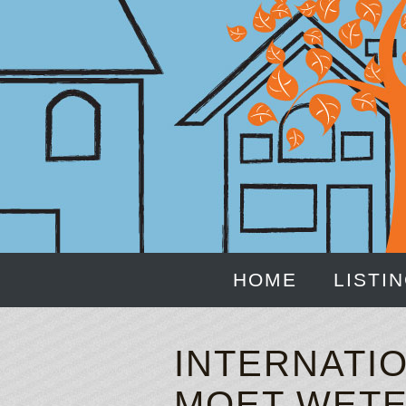
HOME
LISTI
INTERNATIO
MOET WETE