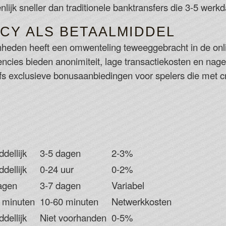
lijk sneller dan traditionele banktransfers die 3-5 wer
Y ALS BETAALMIDDEL
nheden heeft een omwenteling teweeggebracht in de onlin
cies bieden anonimiteit, lage transactiekosten en nage
s exclusieve bonusaanbiedingen voor spelers die met cr
dellijk
3-5 dagen
2-3%
dellijk
0-24 uur
0-2%
agen
3-7 dagen
Variabel
 minuten
10-60 minuten
Netwerkkosten
dellijk
Niet voorhanden
0-5%