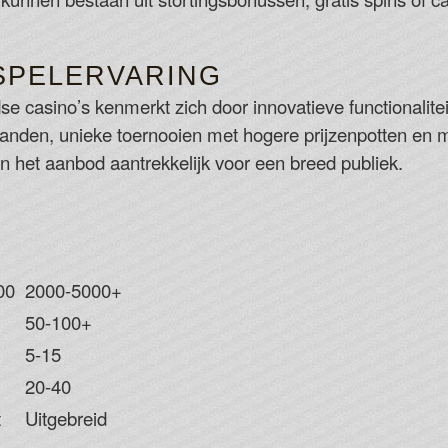
 SPELERVARING
se casino’s kenmerkt zich door innovatieve functionalit
e landen, unieke toernooien met hogere prijzenpotten en
het aanbod aantrekkelijk voor een breed publiek.
00
2000-5000+
50-100+
5-15
20-40
t
Uitgebreid