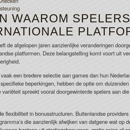
 Checken
steuning
N WAAROM SPELERS
RNATIONALE PLATFO
ft de afgelopen jaren aanzienlijke veranderingen doorg
nlandse platformen. Deze belangstelling komt voort uit v
erigheid.
 vaak een bredere selectie aan games dan hun Nederlan
 specifieke beperkingen, hebben de optie om duizenden t
e variëteit spreekt vooral doorgewinterde spelers aan di
e flexibiliteit in bonusstructuren. Buitenlandse provider
ramma’s die aanzienlijk afwijken van datgene wat op 
 kunnen bestaan uit stortingsbonussen, gratis spins of