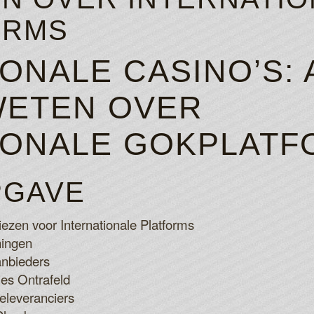
ORMS
ONALE CASINO’S: 
WETEN OVER
IONALE GOKPLAT
PGAVE
zen voor Internationale Platforms
ningen
anbieders
es Ontrafeld
eleveranciers