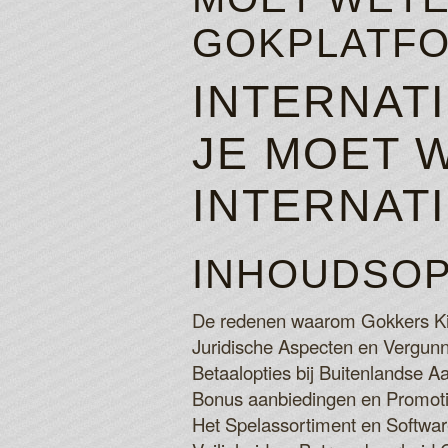
GOKPLATF
INTERNATI
JE MOET 
INTERNAT
INHOUDSO
De redenen waarom Gokkers Kie
Juridische Aspecten en Vergun
Betaalopties bij Buitenlandse A
Bonus aanbiedingen en Promoti
Het Spelassortiment en Softwar