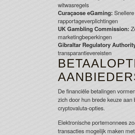
witwasregels
Curaçaose eGaming:
Snellere
rapportageverplichtingen
UK Gambling Commission:
Ze
marketingbeperkingen
Gibraltar Regulatory Authorit
transparantievereisten
BETAALOPTI
AANBIEDER
De financiële betalingen vormen
zich door hun brede keuze aan b
cryptovaluta-opties.
Elektronische portemonnees zoal
transacties mogelijk maken met 