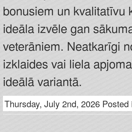
bonusiem un kvalitatīvu k
ideāla izvēle gan sākuma
veterāniem. Neatkarīgi no
izklaides vai liela apjom
ideālā variantā.
Thursday, July 2nd, 2026 Posted 