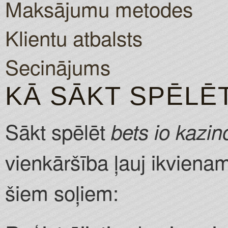
Maksājumu metodes
Klientu atbalsts
Secinājums
KĀ SĀKT SPĒLĒT
Sākt spēlēt
bets io kazin
vienkāršība ļauj ikvienam
šiem soļiem: