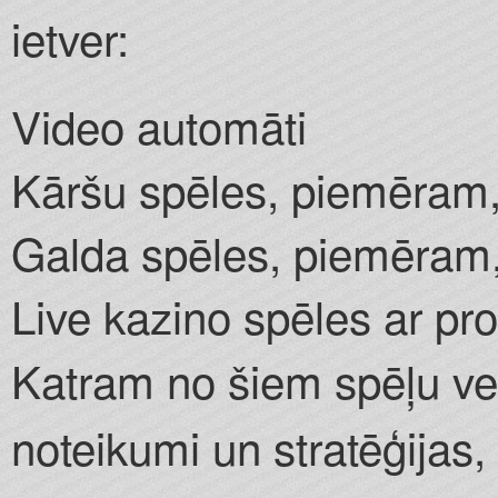
ietver:
Video automāti
Kāršu spēles, piemēram,
Galda spēles, piemēram,
Live kazino spēles ar pr
Katram no šiem spēļu vei
noteikumi un stratēģijas,