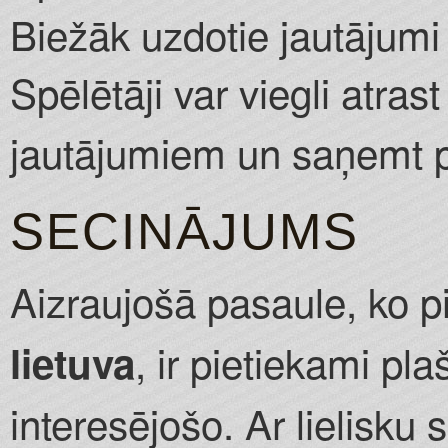
Biežāk uzdotie jautājumi
Spēlētāji var viegli atras
jautājumiem un saņemt pa
SECINĀJUMS
Aizraujošā pasaule, ko 
, ir pietiekami pla
lietuva
interesējošo. Ar lielisku 