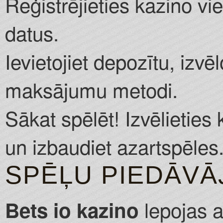
Reģistrējieties kazino vi
datus.
Ievietojiet depozītu, izv
maksājumu metodi.
Sākat spēlēt! Izvēlietie
un izbaudiet azartspēles
SPĒĻU PIEDĀV
lepojas a
Bets io kazino