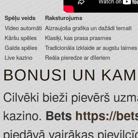
Spēļu veids
Raksturojums
Video automāti
Aizraujoša grafika un dažādi temati
Kāršu spēles
Klasiķi, kas prasa prasmes
Galda spēles
Tradicionāla izklaide ar augstu laimes
Live kazino
Reāla pieredze ar dīleriem
BONUSI UN KA
Cilvēki bieži pievērš uz
kazino.
Bets
https://be
piedāvā vairākas pievilcī