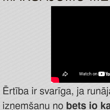
Ērtība ir svarīga, ja run
izņemšanu no
bets io k