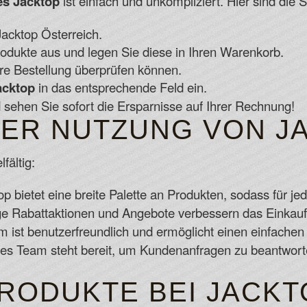
s Jacktop
ist einfach und unkompliziert. Hier sind die Sc
acktop Österreich.
dukte aus und legen Sie diese in Ihren Warenkorb.
re Bestellung überprüfen können.
acktop
in das entsprechende Feld ein.
 sehen Sie sofort die Ersparnisse auf Ihrer Rechnung!
DER NUTZUNG VON J
fältig:
p bietet eine breite Palette an Produkten, sodass für j
e Rabattaktionen und Angebote verbessern das Einkauf
rm ist benutzerfreundlich und ermöglicht einen einfache
es Team steht bereit, um Kundenanfragen zu beantwort
PRODUKTE BEI JACKT