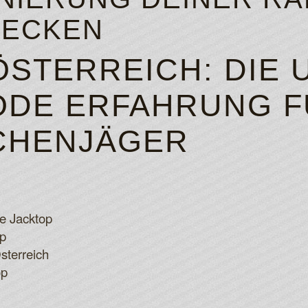
DECKEN
STERREICH: DIE 
DE ERFAHRUNG F
CHENJÄGER
e Jacktop
op
sterreich
op