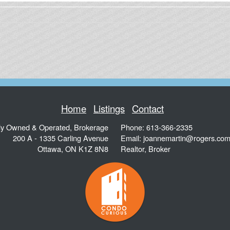
Home
Listings
Contact
ly Owned & Operated, Brokerage
Phone: 613-366-2335
200 A - 1335 Carling Avenue
Email:
joannemartin@rogers.co
Ottawa
,
ON
K1Z 8N8
Realtor, Broker