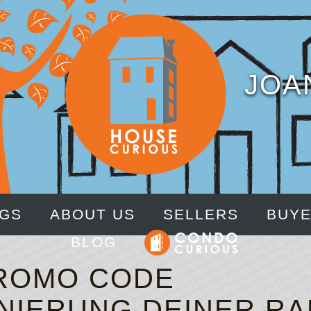
JOA
NGS
ABOUT US
SELLERS
BUY
BLOG
ROMO CODE
NIERUNG DEINER RA