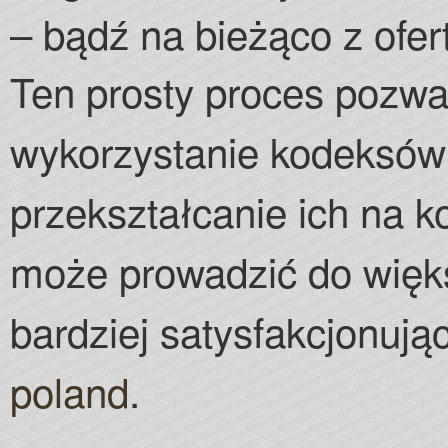
– bądź na bieżąco z ofer
Ten prosty proces pozw
wykorzystanie kodeksów
przekształcanie ich na ko
może prowadzić do więk
bardziej satysfakcjonuj
poland
.