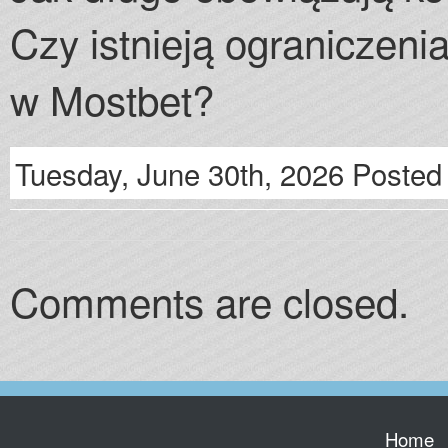
Czy istnieją ograniczen
w Mostbet?
Tuesday, June 30th, 2026 Posted
Comments are closed.
Home