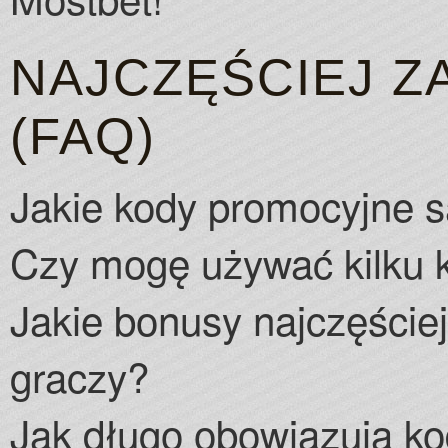
NAJCZĘŚCIEJ Z
(FAQ)
Jakie kody promocyjne 
Czy mogę używać kilku 
Jakie bonusy najczęście
graczy?
Jak długo obowiązują k