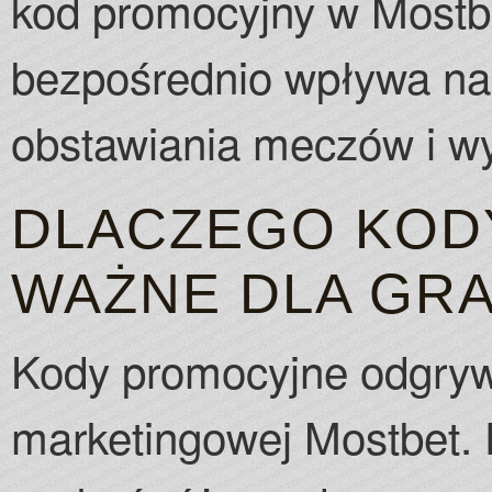
kod promocyjny w Mostbe
bezpośrednio wpływa na
obstawiania meczów i w
DLACZEGO KOD
WAŻNE DLA GR
Kody promocyjne odgrywaj
marketingowej Mostbet.