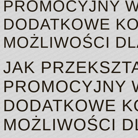
PROMOCYJNY W
DODATKOWE KO
MOŻLIWOŚCI DL
JAK PRZEKSZT
PROMOCYJNY 
DODATKOWE K
MOŻLIWOŚCI D