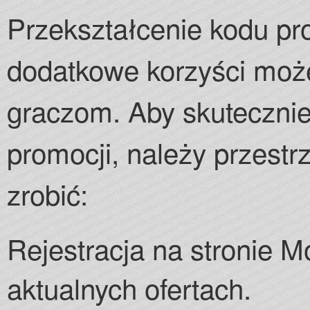
Przekształcenie kodu p
dodatkowe korzyści może
graczom. Aby skutecznie
promocji, należy przestrz
zrobić:
Rejestracja na stronie M
aktualnych ofertach.