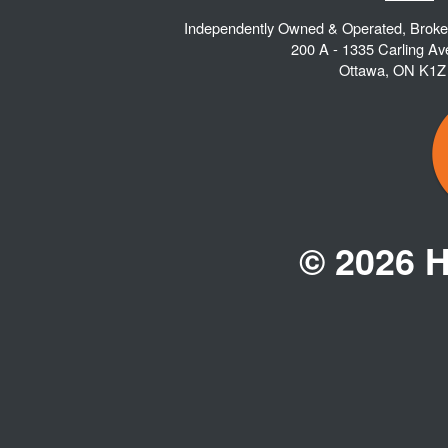
Independently Owned & Operated, Brok
200 A - 1335 Carling A
Ottawa
,
ON
K1Z
© 2026 