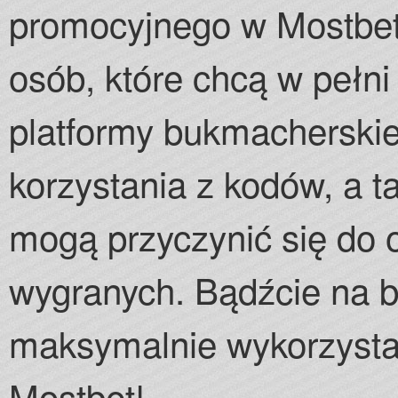
promocyjnego w Mostbet 
osób, które chcą w pełni
platformy bukmacherskie
korzystania z kodów, a t
mogą przyczynić się do 
wygranych. Bądźcie na b
maksymalnie wykorzystać
Mostbet!