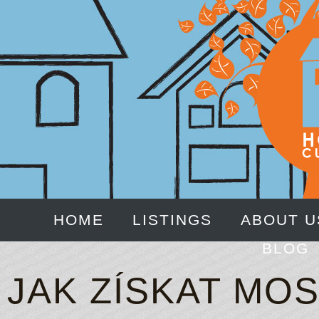
HOME
LISTINGS
ABOUT U
BLOG
JAK ZÍSKAT MO