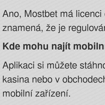
Ano, Mostbet má licenc
znamená, že je regulová
Kde mohu najít mobilní
Aplikaci si můžete stáhno
kasina nebo v obchodech
mobilní zařízení.