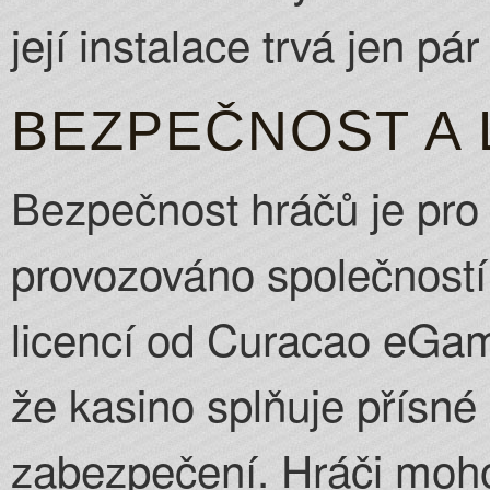
její instalace trvá jen pár
BEZPEČNOST A 
Bezpečnost hráčů je pro 
provozováno společnost
licencí od Curacao eGam
že kasino splňuje přísn
zabezpečení. Hráči mohou