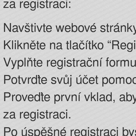
za registraci:
Navštivte webové stránk
Klikněte na tlačítko “Regi
Vyplňte registrační form
Potvrďte svůj účet pomoc
Proveďte první vklad, ab
za registraci.
Po úspěšné registraci by