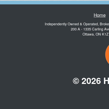
Home
Independently Owned & Operated, Brok
200 A - 1335 Carling A
Ottawa
,
ON
K1Z
© 2026 