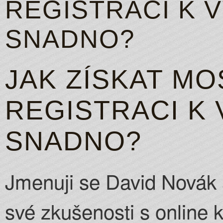
REGISTRACI K 
SNADNO?
JAK ZÍSKAT M
REGISTRACI K
SNADNO?
Jmenuji se David Novák 
své zkušenosti s online 