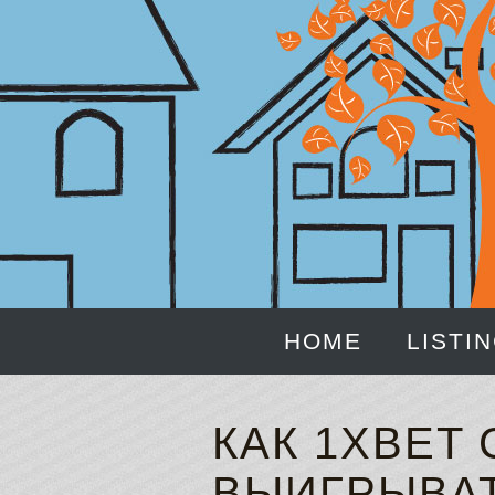
HOME
LISTI
КАК 1XBET 
ВЫИГРЫВАТ