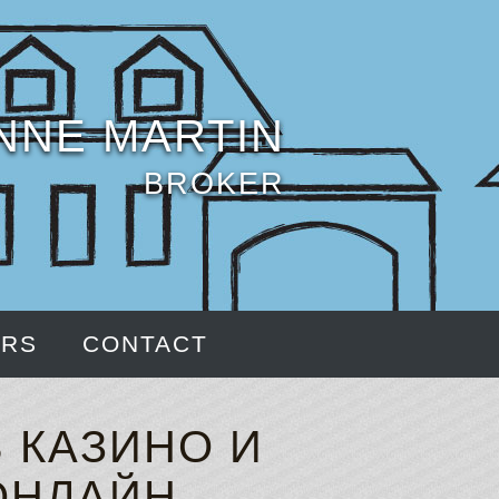
NNE MARTIN
BROKER
ERS
CONTACT
В КАЗИНО И
ОНЛАЙН-