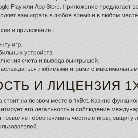
gle Play или App Store. Приложение предлагает в
воляет вам играть в любое время и в любом месте
сии и приложения :
нту игр.
бильных устройств.
лнения счета и вывода выигрышей.
 наслаждаться любимыми играми с максимальным
СТЬ И ЛИЦЕНЗИЯ 1
а стоит на первом месте в 1xBet. Казино функцио
антирует его легальность и соблюдение междун
я позволяет обеспечивать честные игры, защиту 
льзователей.