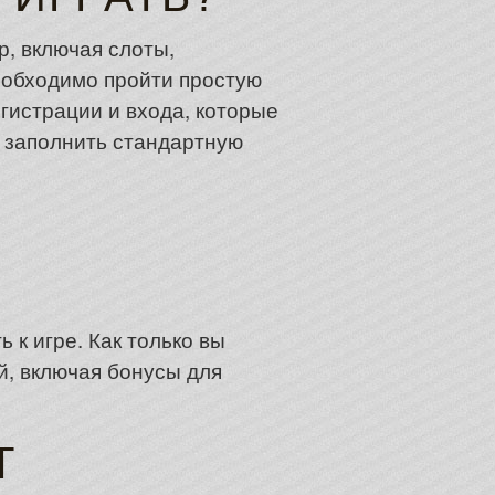
р, включая слоты,
необходимо пройти простую
егистрации и входа, которые
я заполнить стандартную
 к игре. Как только вы
й, включая бонусы для
T