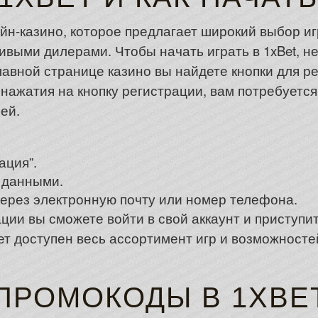
айн-казино, которое предлагает широкий выбор иг
ивыми дилерами. Чтобы начать играть в 1xBet, 
лавной странице казино вы найдете кнопки для р
нажатия на кнопку регистрации, вам потребуетс
ей.
ация”.
 данными.
ерез электронную почту или номер телефона.
ии вы сможете войти в свой аккаунт и приступить
ет доступен весь ассортимент игр и возможносте
ПРОМОКОДЫ В 1XBE