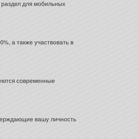
 раздел для мобильных
0%, а также участвовать в
ьзуются современные
верждающие вашу личность