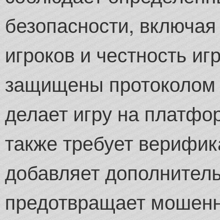
безопасности, включая
игроков и честность иг
защищены протоколом 
делает игру на платфо
также требует верифик
добавляет дополнител
предотвращает мошенн