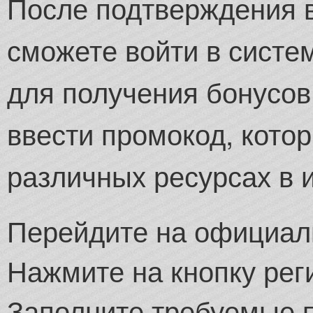
После подтверждения 
сможете войти в систем
для получения бонусов
ввести промокод, кото
различных ресурсах в 
Перейдите на официаль
Нажмите на кнопку рег
Заполните требуемые п