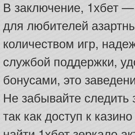
В заключение, 1хбет — 
для любителей азартны
количеством игр, наде
службой поддержки, у
бонусами, это заведен
Не забывайте следить 
так как доступ к казин
найти 1хбет зеркало а