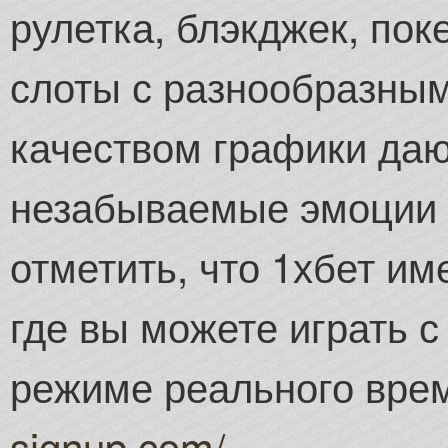
рулетка, блэкджек, пок
слоты с разнообразны
качеством графики даю
незабываемые эмоции о
отметить, что 1хбет им
где вы можете играть 
режиме реального вре
signup.com/
.