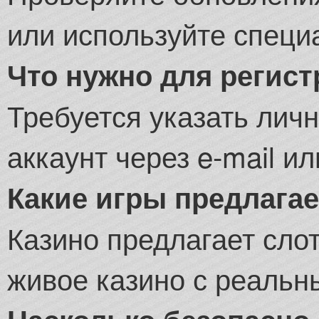
или используйте спец
Что нужно для регист
Требуется указать лич
аккаунт через e-mail и
Какие игры предлагае
Казино предлагает сло
живое казино с реальн