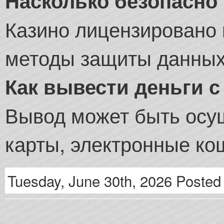
Насколько безопасно 
Казино лицензировано 
методы защиты данных
Как вывести деньги с
Вывод может быть осущ
карты, электронные ко
Tuesday, June 30th, 2026 Posted