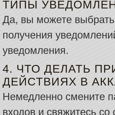
ТИПЫ УВЕДОМЛЕ
Да, вы можете выбрать
получения уведомлений
уведомления.
4. ЧТО ДЕЛАТЬ П
ДЕЙСТВИЯХ В АК
Немедленно смените п
входов и свяжитесь со