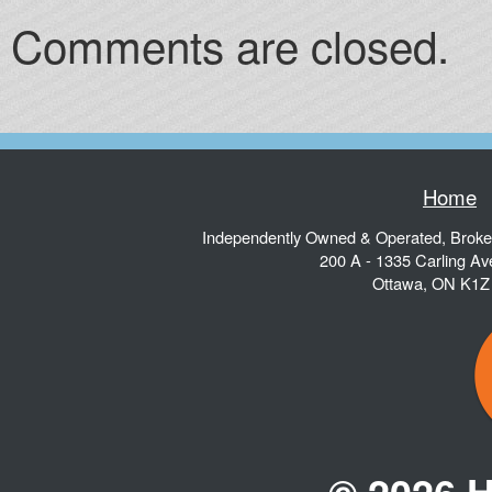
Comments are closed.
Home
Independently Owned & Operated, Brok
200 A - 1335 Carling A
Ottawa
,
ON
K1Z