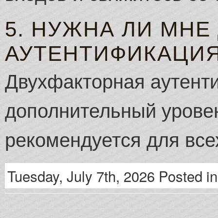
5. НУЖНА ЛИ МНЕ
АУТЕНТИФИКАЦИ
Двухфакторная аутент
дополнительный урове
рекомендуется для все
Tuesday, July 7th, 2026 Posted i