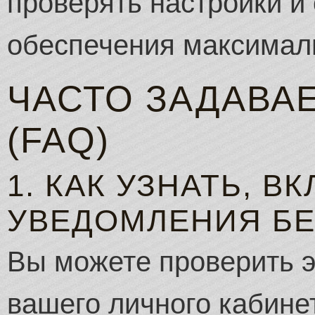
проверять настройки и
обеспечения максимал
ЧАСТО ЗАДАВА
(FAQ)
1. КАК УЗНАТЬ, 
УВЕДОМЛЕНИЯ Б
Вы можете проверить э
вашего личного кабине