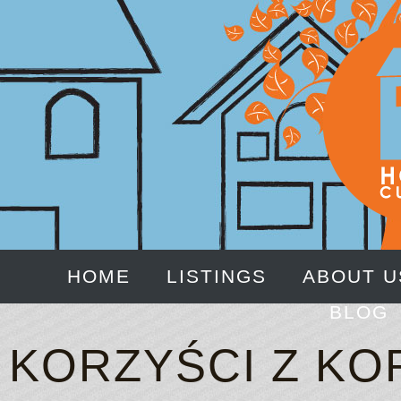
HOME
LISTINGS
ABOUT U
BLOG
KORZYŚCI Z KO