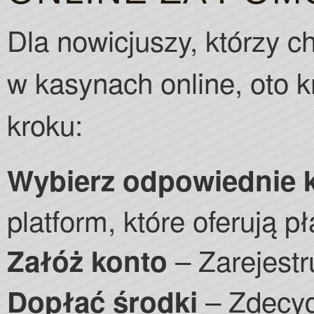
Dla nowicjuszy, którzy c
w kasynach online, oto k
kroku:
Wybierz odpowiednie 
platform, które oferują p
– Zarejestr
Załóż konto
– Zdecydu
Dopłać środki