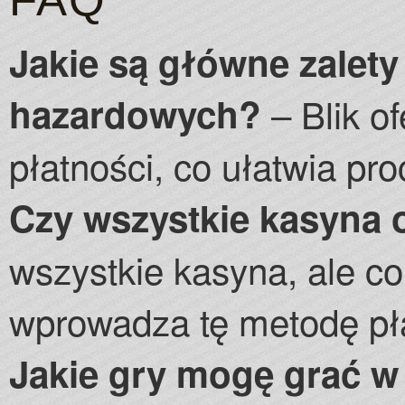
Jakie są główne zalety
hazardowych?
– Blik of
płatności, co ułatwia pro
Czy wszystkie kasyna o
wszystkie kasyna, ale co
wprowadza tę metodę pła
Jakie gry mogę grać w