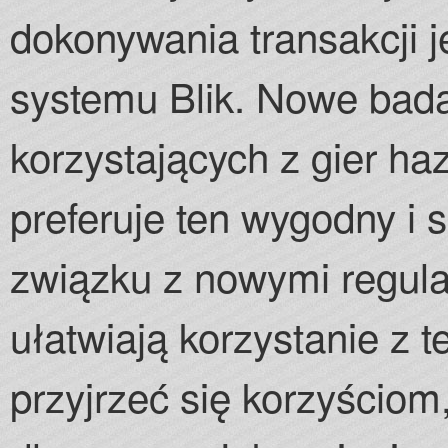
dokonywania transakcji 
systemu Blik. Nowe bada
korzystających z gier h
preferuje ten wygodny i 
związku z nowymi regula
ułatwiają korzystanie z t
przyjrzeć się korzyściom,