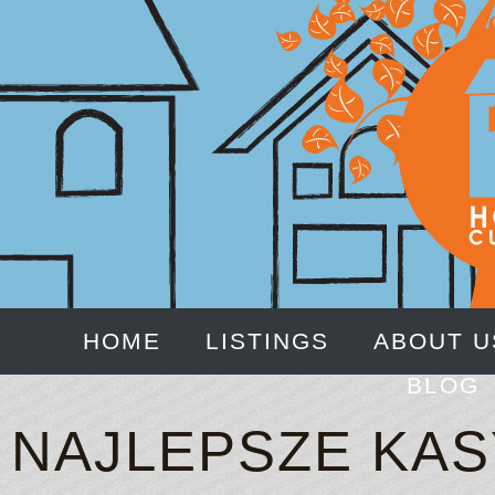
HOME
LISTINGS
ABOUT U
BLOG
NAJLEPSZE KAS