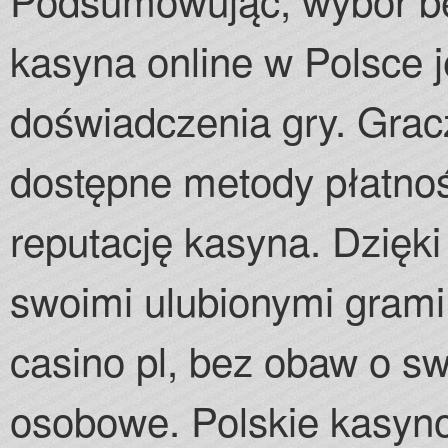
kasyna online w Polsce 
doświadczenia gry. Grac
dostępne metody płatnoś
reputację kasyna. Dzięki
swoimi ulubionymi grami
casino pl, bez obaw o sw
osobowe. Polskie kasyno 