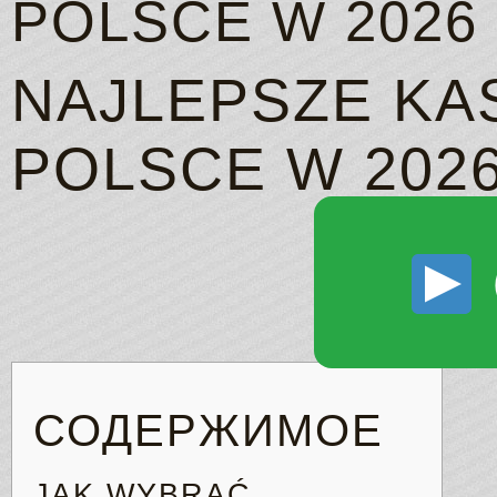
POLSCE W 2026
NAJLEPSZE KA
POLSCE W 202
СОДЕРЖИМОЕ
JAK WYBRAĆ