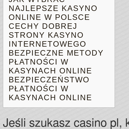
NAJLEPSZE KASYNO
ONLINE W POLSCE
CECHY DOBREJ
STRONY KASYNO
INTERNETOWEGO
BEZPIECZNE METODY
PŁATNOŚCI W
KASYNACH ONLINE
BEZPIECZEŃSTWO
PŁATNOŚCI W
KASYNACH ONLINE
Jeśli szukasz casino pl, 