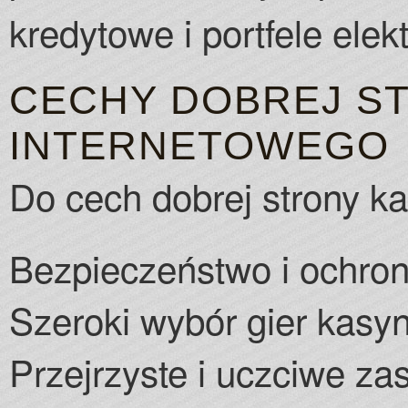
kredytowe i portfele elek
CECHY DOBREJ S
INTERNETOWEGO
Do cech dobrej strony k
Bezpieczeństwo i ochro
Szeroki wybór gier kas
Przejrzyste i uczciwe za