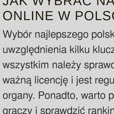
JAK WYBRAĆ N
ONLINE W POLS
Wybór najlepszego pols
uwzględnienia kilku klu
wszystkim należy sprawd
ważną licencję i jest re
organy. Ponadto, warto p
graczy i sprawdzić ranki