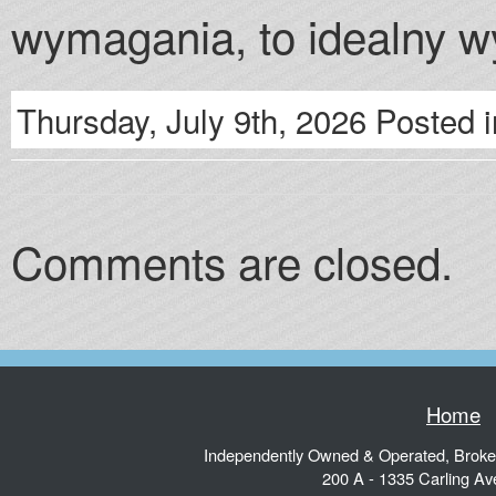
wymagania, to idealny w
Thursday, July 9th, 2026 Posted 
Comments are closed.
Home
Independently Owned & Operated, Brok
200 A - 1335 Carling A