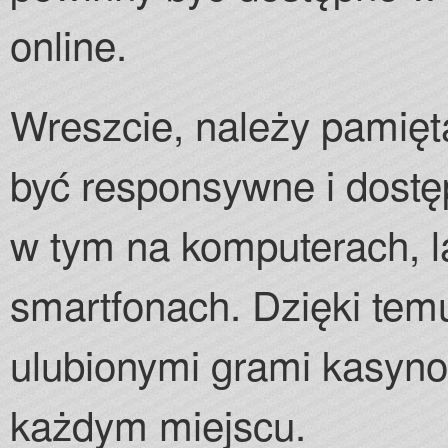
online.
Wreszcie, należy pamięt
być responsywne i dostę
w tym na komputerach, la
smartfonach. Dzięki tem
ulubionymi grami kasyno
każdym miejscu.