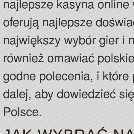
najlepsze kasyna online 
oferują najlepsze doświ
największy wybór gier i
również omawiać polskie 
godne polecenia, i które
dalej, aby dowiedzieć si
Polsce.