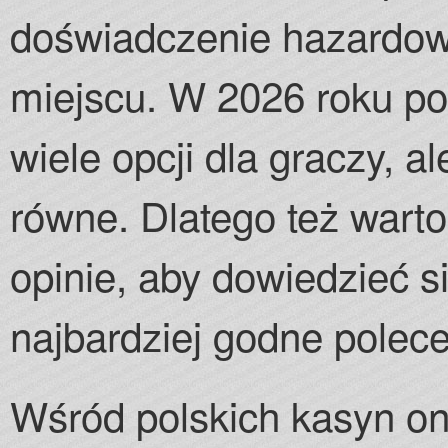
doświadczenie hazardow
miejscu. W 2026 roku pol
wiele opcji dla graczy, a
równe. Dlatego też warto
opinie, aby dowiedzieć si
najbardziej godne polece
Wśród polskich kasyn on