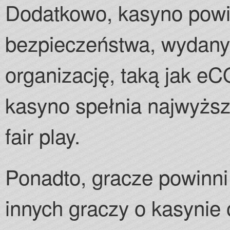
Dodatkowo, kasyno powin
bezpieczeństwa, wydan
organizację, taką jak e
kasyno spełnia najwyższ
fair play.
Ponadto, gracze powinni
innych graczy o kasynie 