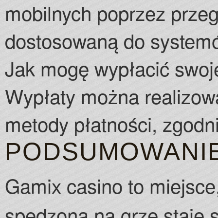
mobilnych poprzez przegl
dostosowaną do systemó
Jak mogę wypłacić swoj
Wypłaty można realizow
metody płatności, zgodn
PODSUMOWANI
Gamix casino to miejsce
spędzona na grze staje