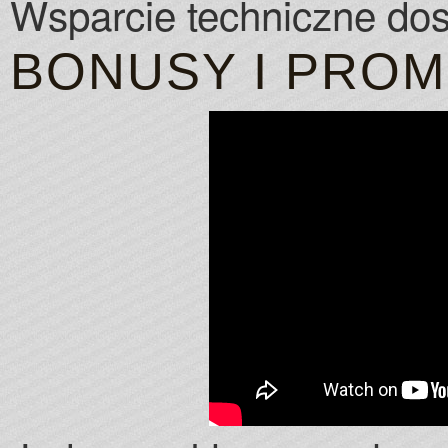
Wsparcie techniczne dos
BONUSY I PRO