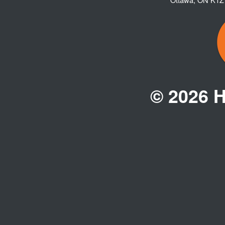
© 2026 