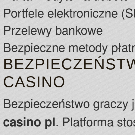
Portfele elektroniczne (Skr
Przelewy bankowe
Bezpieczne metody płat
BEZPIECZEŃST
CASINO
Bezpieczeństwo graczy j
. Platforma st
casino pl