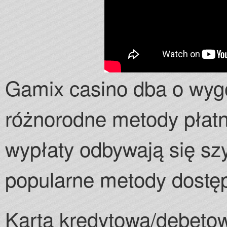
Gamix casino dba o wygo
różnorodne metody płatno
wypłaty odbywają się szy
popularne metody dostę
Karta kredytowa/debetow