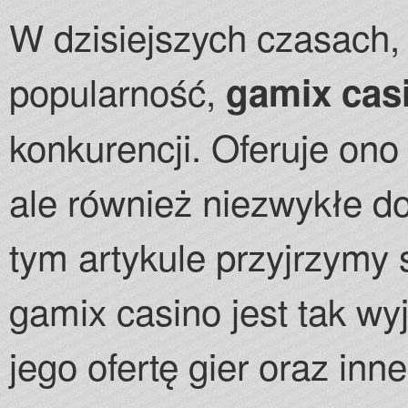
W dzisiejszych czasach,
popularność,
gamix cas
konkurencji. Oferuje ono 
ale również niezwykłe d
tym artykule przyjrzymy s
gamix casino jest tak w
jego ofertę gier oraz inn