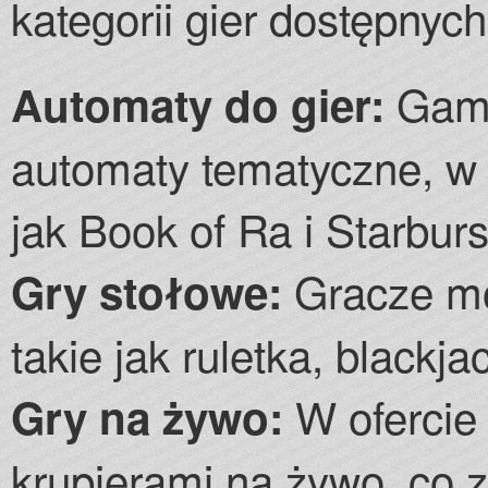
kategorii gier dostępnyc
Gami
Automaty do gier:
automaty tematyczne, w t
jak Book of Ra i Starburs
Gracze mo
Gry stołowe:
takie jak ruletka, blackja
W ofercie 
Gry na żywo:
krupierami na żywo, co 