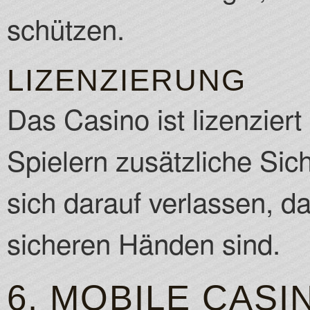
schützen.
LIZENZIERUNG
Das Casino ist lizenziert
Spielern zusätzliche Sich
sich darauf verlassen, d
sicheren Händen sind.
6. MOBILE CAS