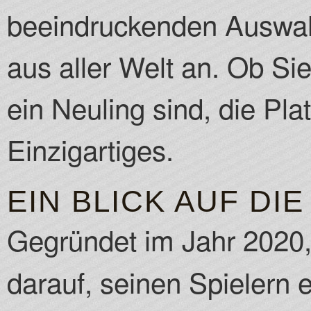
beeindruckenden Auswahl
aus aller Welt an. Ob Sie
ein Neuling sind, die Pla
Einzigartiges.
EIN BLICK AUF DI
Gegründet im Jahr 2020,
darauf, seinen Spielern e