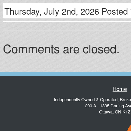
Thursday, July 2nd, 2026 Posted 
Comments are closed.
Home
Independently Owned & Operated, Brok
200 A - 1335 Carling A
Ottawa
,
ON
K1Z