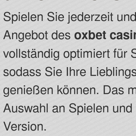
Spielen Sie jederzeit un
Angebot des
oxbet cas
vollständig optimiert fü
sodass Sie Ihre Liebling
genießen können. Das mo
Auswahl an Spielen und 
Version.