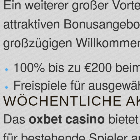
Ein weiterer großer Vort
attraktiven Bonusangebo
großzügigen Willkommens
100% bis zu €200 beim
Freispiele für ausgewä
WÖCHENTLICHE A
Das
biete
oxbet casino
für bestehende Spieler a