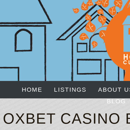
HOME
LISTINGS
ABOUT U
BLOG
OXBET CASINO