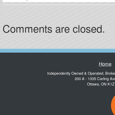
Comments are closed.
Home
Independently Owned & Operated, Brok
200 A - 1335 Carling A
Ottawa
,
ON
K1Z