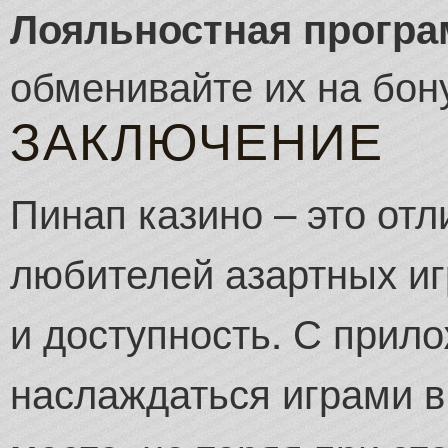
Лояльностная програ
обменивайте их на бон
ЗАКЛЮЧЕНИЕ
Пинап казино – это от
любителей азартных иг
и доступность. С прил
наслаждаться играми в