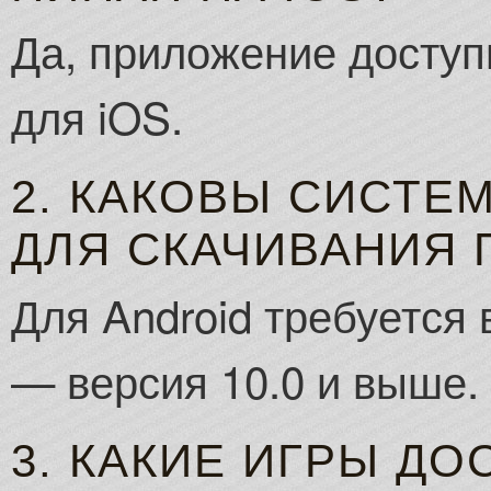
Да, приложение доступн
для iOS.
2. КАКОВЫ СИСТЕ
ДЛЯ СКАЧИВАНИЯ
Для Android требуется 
— версия 10.0 и выше.
3. КАКИЕ ИГРЫ ДО