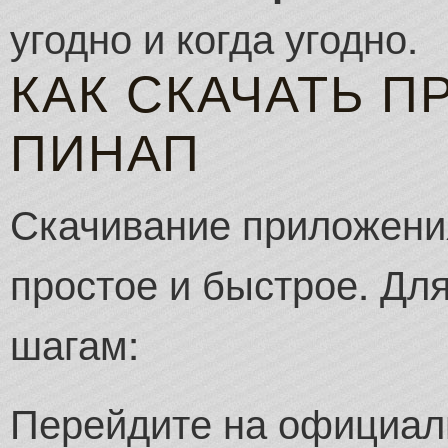
угодно и когда угодно.
КАК СКАЧАТЬ 
ПИНАП
Скачивание приложени
простое и быстрое. Для
шагам:
Перейдите на официал