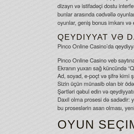
dizayn və istifadəçi dostu interf
bunlar arasında cədvəllə oyunlar
oyunlar, geniş bonus imkanı və et
QEYDIYYAT VƏ D
Pinco Online Casino’da qeydiyyat
Pinco Online Casino veb saytına
Ekranın yuxarı sağ küncündə “Q
Ad, soyad, e-poçt və şifrə kimi 
Sizin üçün münasib olan bir öd
Şərtləri qəbul edin və qeydiyyat
Daxil olma prosesi də sadədir: ya
bu proseslərin asan olması, yeni 
OYUN SEÇI