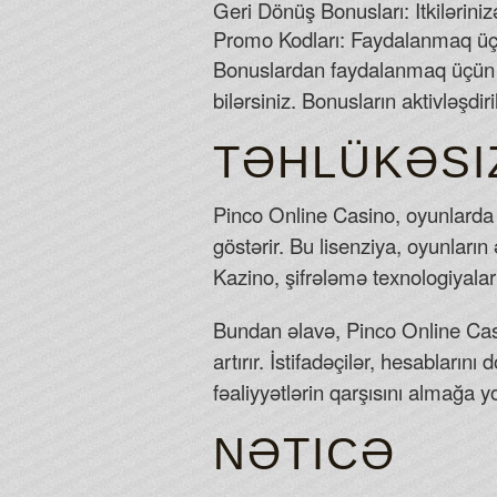
Geri Dönüş Bonusları: Itkilərin
Promo Kodları: Faydalanmaq üçü
Bonuslardan faydalanmaq üçün “
bilərsiniz. Bonusların aktivləşdir
TƏHLÜKƏSIZ
Pinco Online Casino, oyunlarda t
göstərir. Bu lisenziya, oyunların 
Kazino, şifrələmə texnologiyaları
Bundan əlavə, Pinco Online Casino
artırır. İstifadəçilər, hesabları
fəaliyyətlərin qarşısını almağa 
NƏTICƏ