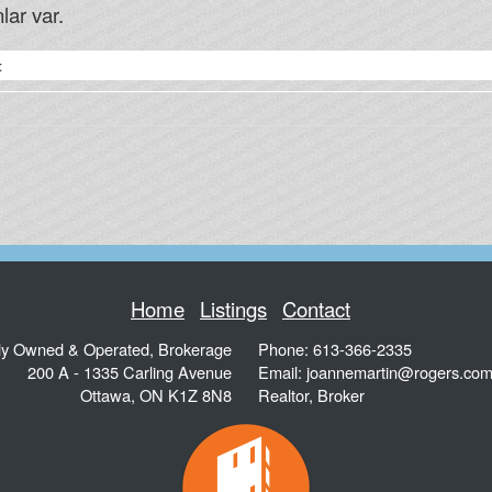
lar var.
:
Home
Listings
Contact
ly Owned & Operated, Brokerage
Phone: 613-366-2335
200 A - 1335 Carling Avenue
Email:
joannemartin@rogers.co
Ottawa
,
ON
K1Z 8N8
Realtor, Broker