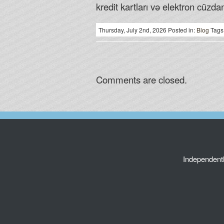
kredit kartları və elektron cüzdan
Thursday, July 2nd, 2026 Posted in:
Blog
Tags
Comments are closed.
Independent