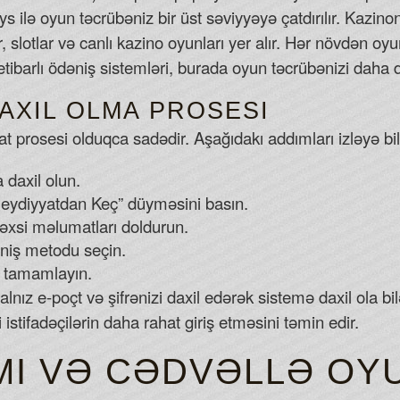
eys ilə oyun təcrübəniz bir üst səviyyəyə çatdırılır. Kazi
, slotlar və canlı kazino oyunları yer alır. Hər növdən o
ibarlı ödəniş sistemləri, burada oyun təcrübənizi daha da 
AXIL OLMA PROSESI
 prosesi olduqca sadədir. Aşağıdakı addımları izləyə bil
 daxil olun.
eydiyyatdan Keç” düyməsini basın.
şəxsi məlumatları doldurun.
əniş metodu seçin.
ı tamamlayın.
lnız e-poçt və şifrənizi daxil edərək sistemə daxil ola b
istifadəçilərin daha rahat giriş etməsini təmin edir.
MI VƏ CƏDVƏLLƏ OY