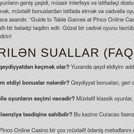
unların geniş çeşidi, müasir interfeys və istifadəçi dostu
mək, müxtəlif bonuslardan istifadə etmək və cədvəllə 
rəcə asandır. “Guide to Table Games at Pinco Online Cas
lı bir bələdçi təqdim edir. Gözəl bir cədvəl oyunu təcrü
irin!
RILƏN SUALLAR (FAQ
 qeydiyyatdan keçmək olar?
Yuxarıda qeyd etdiyim addı
m etdiyi bonuslar nələrdir?
Qeydiyyat bonusları, geri
llə oyunların seçimi necədir?
Müxtəlif klassik oyunlar, 
isenziya təsdiqinə sahibdir?
Bu kazino Curacao lisenziy
inco Online Casino bir çox müxtəlif ödəniş metodlarını q