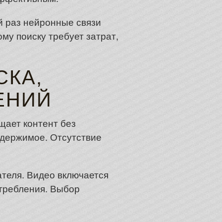
й раз нейронные связи
му поиску требует затрат,
СКА,
ЕНИЙ
щает контент без
одержимое. Отсутствие
теля. Видео включается
отребления. Выбор