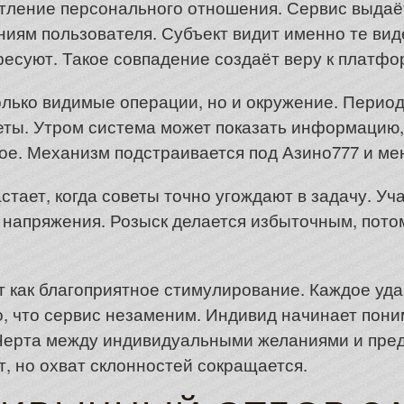
тление персонального отношения. Сервис выдаё
иям пользователя. Субъект видит именно те вид
ресуют. Такое совпадение создаёт веру к платфо
ько видимые операции, но и окружение. Период 
еты. Утром система может показать информацию
е. Механизм подстраивается под Азино777 и мен
ает, когда советы точно угождают в задачу. Уч
апряжения. Розыск делается избыточным, потом
 как благоприятное стимулирование. Каждое уда
о, что сервис незаменим. Индивид начинает пон
 Черта между индивидуальными желаниями и пре
т, но охват склонностей сокращается.