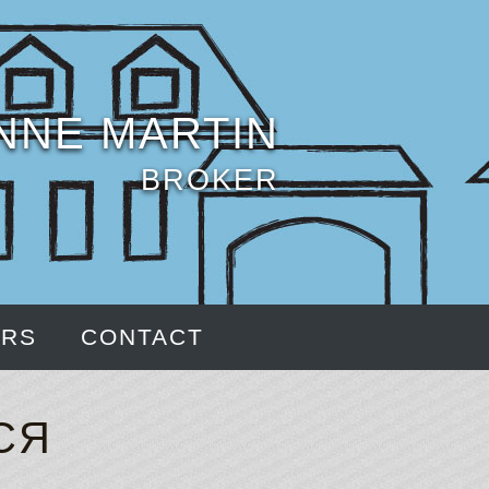
NNE MARTIN
BROKER
ERS
CONTACT
СЯ