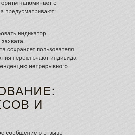
горитм напоминает о
са предусматривают:
овать индикатор.
захвата.
та сохраняет пользователя
ания переключают индивида
 тенденцию непрерывного
ОВАНИЕ:
ЕСОВ И
ое сообщение о отзыве