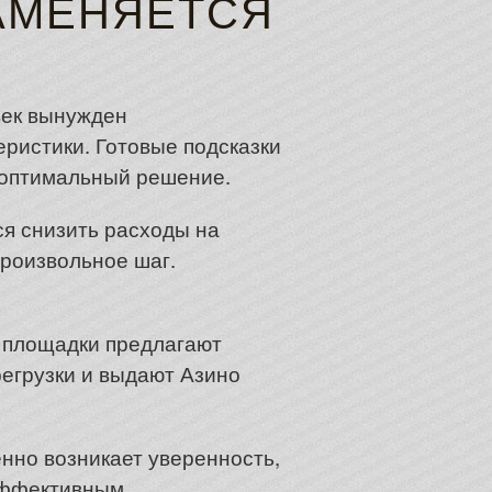
АМЕНЯЕТСЯ
век вынужден
ристики. Готовые подсказки
 оптимальный решение.
я снизить расходы на
произвольное шаг.
е площадки предлагают
егрузки и выдают Азино
нно возникает уверенность,
эффективным.