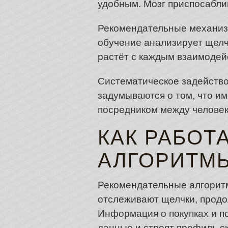
удобным. Мозг приспосабли
Рекомендательные механиз
обучение анализирует щелчк
растёт с каждым взаимодей
Систематическое задейств
задумываются о том, что и
посредником между человек
КАК РАБОТ
АЛГОРИТМ
Рекомендательные алгоритм
отслеживают щелчки, продо
Информация о покупках и п
данные и строят профиль с