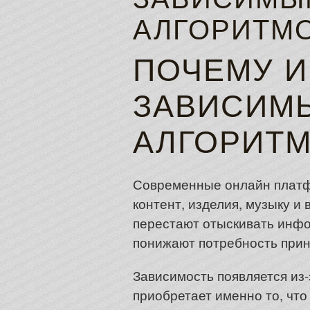
АЛГОРИТМ
ПОЧЕМУ 
ЗАВИСИМЫ
АЛГОРИТ
Современные онлайн платф
контент, изделия, музыку 
перестают отыскивать инфо
понижают потребность при
Зависимость появляется из-
приобретает именно то, что