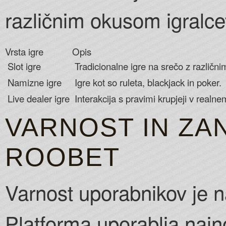
različnim okusom igralce
Vrsta igre
Opis
Slot igre
Tradicionalne igre na srečo z različnim
Namizne igre
Igre kot so ruleta, blackjack in poker.
Live dealer igre
Interakcija s pravimi krupjeji v realn
VARNOST IN ZA
ROOBET
Varnost uporabnikov je 
Platforma uporablja najno