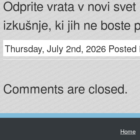
Odprite vrata v novi svet 
izkušnje, ki jih ne boste p
Thursday, July 2nd, 2026 Posted 
Comments are closed.
Home