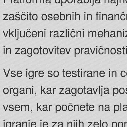
zaščito osebnih in finan
vključeni različni mehani
in zagotovitev pravičnosti
Vse igre so testirane in c
organi, kar zagotavlja po
vsem, kar počnete na pla
igranje je za njih zelo 