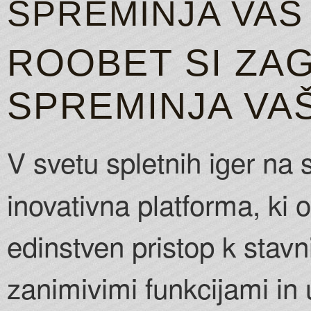
SPREMINJA VAŠ
ROOBET SI ZAG
SPREMINJA VAŠ
V svetu spletnih iger na 
inovativna platforma, ki o
edinstven pristop k stav
zanimivimi funkcijami in