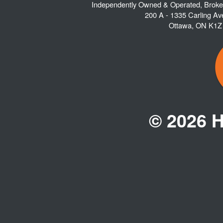
Independently Owned & Operated, Brok
200 A - 1335 Carling A
Ottawa
,
ON
K1Z
© 2026 