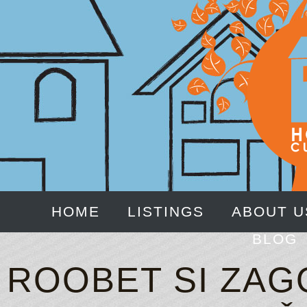
HOME
LISTINGS
ABOUT U
BLOG
ROOBET SI ZAG