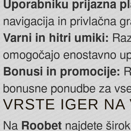
Uporabniku prijazna pl
navigacija in privlačna gr
Razl
Varni in hitri umiki:
omogočajo enostavno upr
R
Bonusi in promocije:
bonusne ponudbe za vse
VRSTE IGER NA
Na
najdete širok 
Roobet