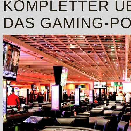
KOMPLETTER Ü
DAS GAMING-P