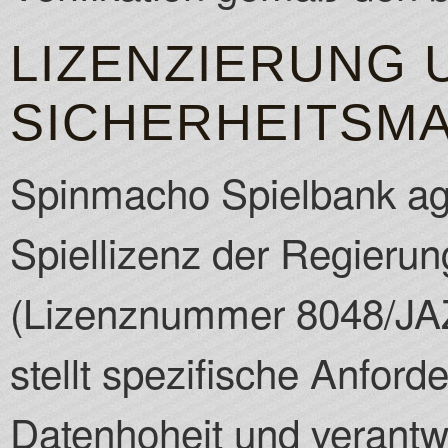
LIZENZIERUNG 
SICHERHEITSM
Spinmacho Spielbank agie
Spiellizenz der Regieru
(Lizenznummer 8048/JAZ
stellt spezifische Anfor
Datenhoheit und verantw