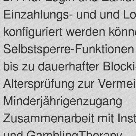
Einzahlungs- und und Loss
konfiguriert werden kön
Selbstsperre-Funktionen
bis zu dauerhafter Block
Altersprüfung zur Verme
Minderjährigenzugang
Zusammenarbeit mit Ins
und GamblingTherapy