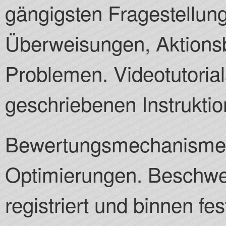
gängigsten Fragestellu
Überweisungen, Aktions
Problemen. Videotutoria
geschriebenen Instruktio
Bewertungsmechanismen 
Optimierungen. Beschw
registriert und binnen fe