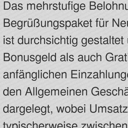
Das mehrstufige Belohnu
Begrüßungspaket für Ne
ist durchsichtig gestalte
Bonusgeld als auch Gratis
anfänglichen Einzahlunge
den Allgemeinen Geschäf
dargelegt, wobei Umsat
typischerweise zwischen