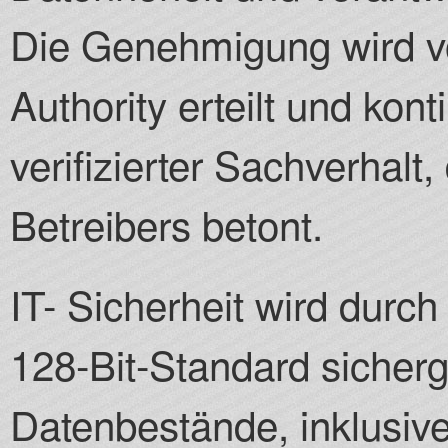
Die Genehmigung wird 
Authority erteilt und konti
verifizierter Sachverhalt
Betreibers betont.
IT- Sicherheit wird durc
128-Bit-Standard sicherge
Datenbestände, inklusiv