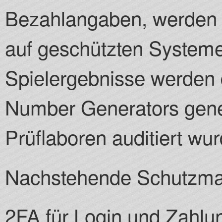
Bezahlangaben, werden 
auf geschützten Systeme
Spielergebnisse werden 
Number Generators gener
Prüflaboren auditiert wu
Nachstehende Schutzmaß
2FA für Login und Zahlu