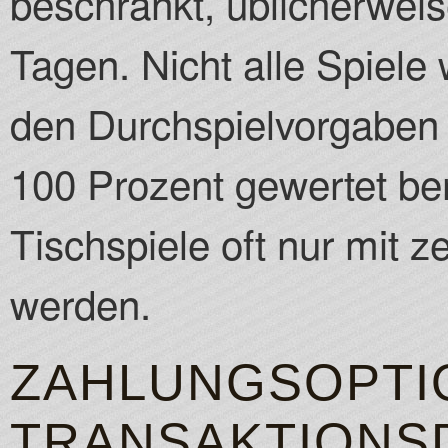
beschränkt, üblicherweis
Tagen. Nicht alle Spiele
den Durchspielvorgaben 
100 Prozent gewertet be
Tischspiele oft nur mit 
werden.
ZAHLUNGSOPTI
TRANSAKTIONS