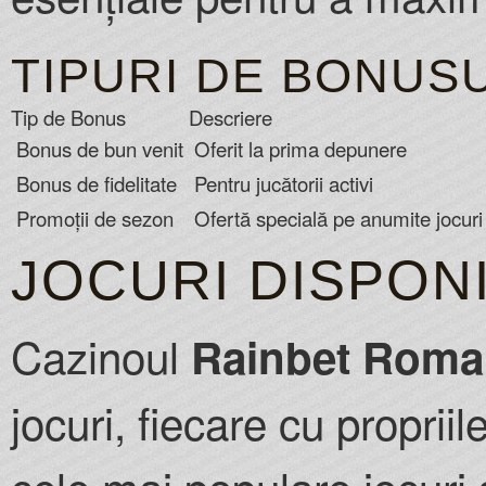
TIPURI DE BONUS
Tip de Bonus
Descriere
Bonus de bun venit
Oferit la prima depunere
Bonus de fidelitate
Pentru jucătorii activi
Promoții de sezon
Ofertă specială pe anumite jocuri
JOCURI DISPONI
Cazinoul
Rainbet Roma
jocuri, fiecare cu propriile