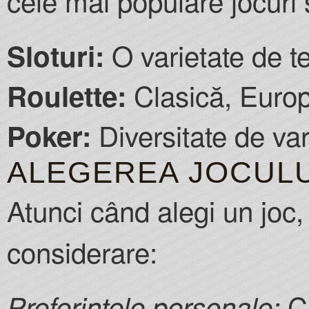
cele mai populare jocuri
O varietate de te
Sloturi:
Clasică, Euro
Roulette:
Diversitate de va
Poker:
ALEGEREA JOCULU
Atunci când alegi un joc, 
considerare:
Preferințele personale:
Ce