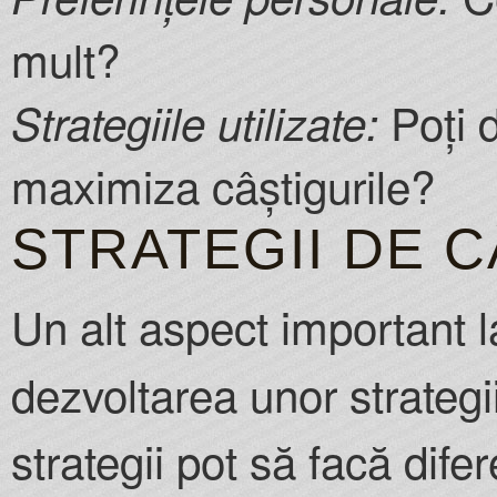
mult?
Strategiile utilizate:
Poți d
maximiza câștigurile?
STRATEGII DE C
Un alt aspect important 
dezvoltarea unor strategi
strategii pot să facă dife