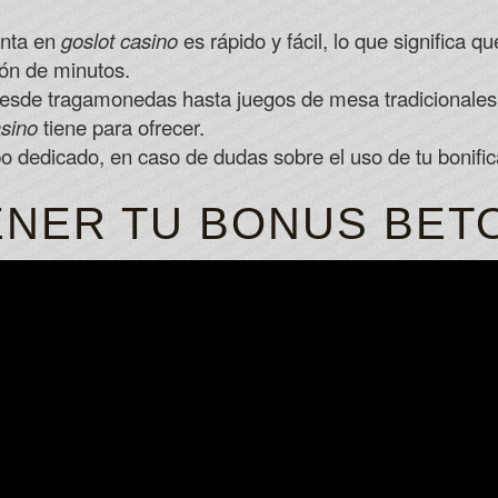
enta en
goslot casino
es rápido y fácil, lo que significa 
ión de minutos.
esde tragamonedas hasta juegos de mesa tradicionales, 
asino
tiene para ofrecer.
po dedicado, en caso de dudas sobre el uso de tu bonifi
NER TU BONUS BET