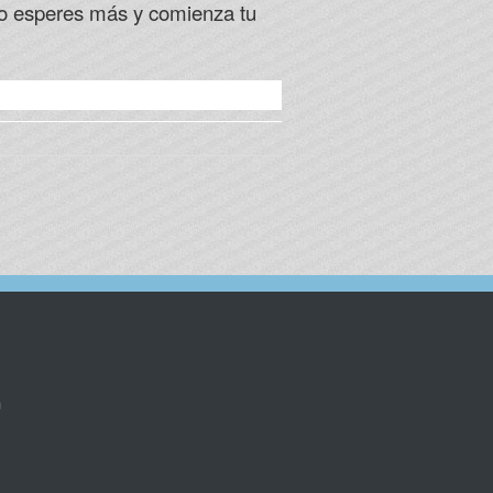
No esperes más y comienza tu
m