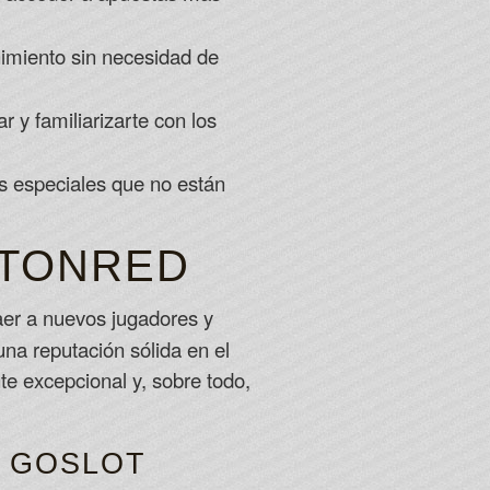
nimiento sin necesidad de
r y familiarizarte con los
as especiales que no están
ETONRED
aer a nuevos jugadores y
na reputación sólida en el
nte excepcional y, sobre todo,
N GOSLOT