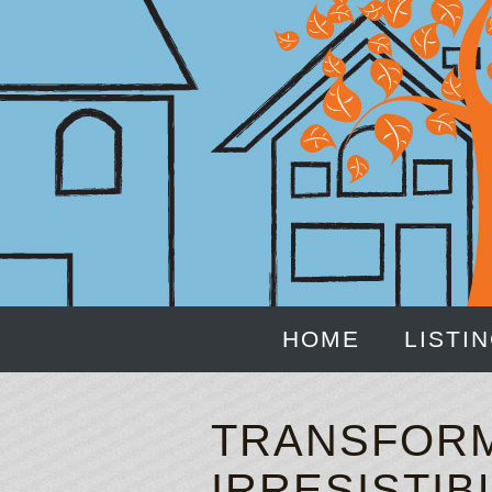
HOME
LISTI
TRANSFORM
IRRESISTI