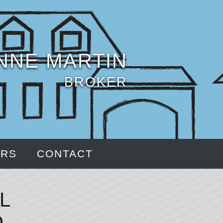
NNE MARTIN
BROKER
ERS
CONTACT
L
D