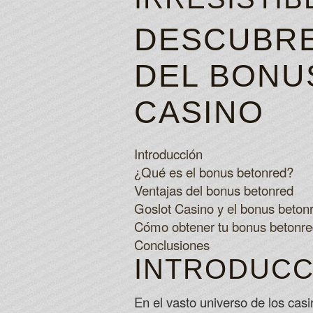
DESCUBRE
DEL BONU
CASINO
Introducción
¿Qué es el bonus betonred?
Ventajas del bonus betonred
Goslot Casino y el bonus beton
Cómo obtener tu bonus betonr
Conclusiones
INTRODUCC
En el vasto universo de los casi