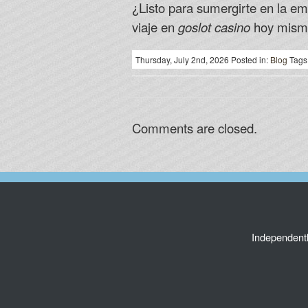
¿Listo para sumergirte en la e
viaje en
goslot casino
hoy mism
Thursday, July 2nd, 2026 Posted in:
Blog
Tags
Comments are closed.
Independent