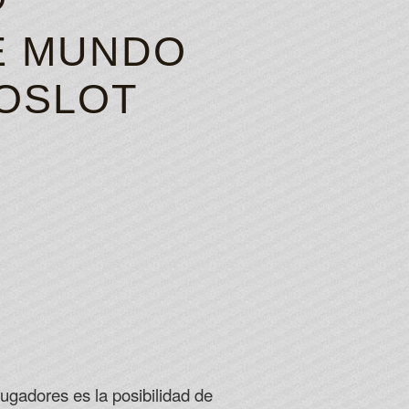
E MUNDO
OSLOT
jugadores es la posibilidad de