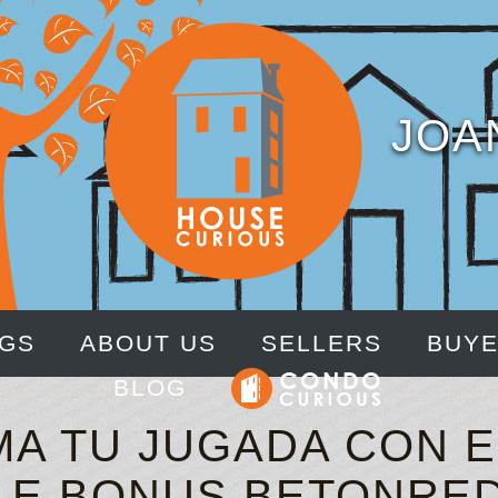
JOA
NGS
ABOUT US
SELLERS
BUY
BLOG
A TU JUGADA CON E
BLE BONUS BETONRE