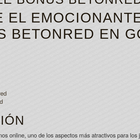
 EL EMOCIONANT
S BETONRED EN G
red
ed
IÓN
nos online, uno de los aspectos más atractivos para los 