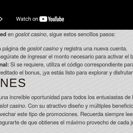
red
en
goslot casino
, sigue estos sencillos pasos:
la página de
goslot casino
y registra una nueva cuenta.
egúrate de ingresar el monto necesario para activar el 
nal:
Si se requiere, utiliza el código correspondiente pa
ditado el bonus, ¡ya estás listo para explorar y disfrutar
ONES
na increíble oportunidad para todos los entusiastas de
slot casino
. Con su atractivo diseño y múltiples beneficio
ovechar este tipo de promociones. Recuerda siempre leer
egurarte de que obtienes el máximo provecho de cada 