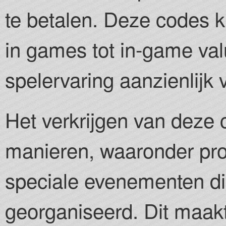
te betalen. Deze codes k
in games tot in-game val
spelervaring aanzienlijk 
Het verkrijgen van deze 
manieren, waaronder pro
speciale evenementen di
georganiseerd. Dit maakt