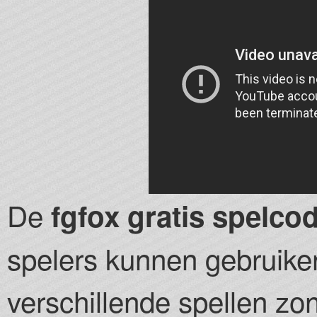
De
fgfox gratis spelco
spelers kunnen gebruiken
verschillende spellen zo