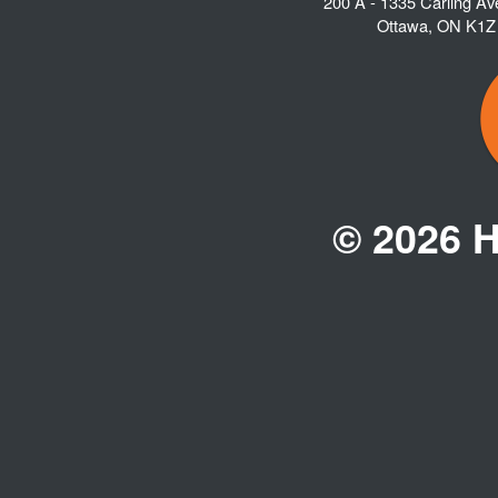
200 A - 1335 Carling A
Ottawa
,
ON
K1Z
© 2026 