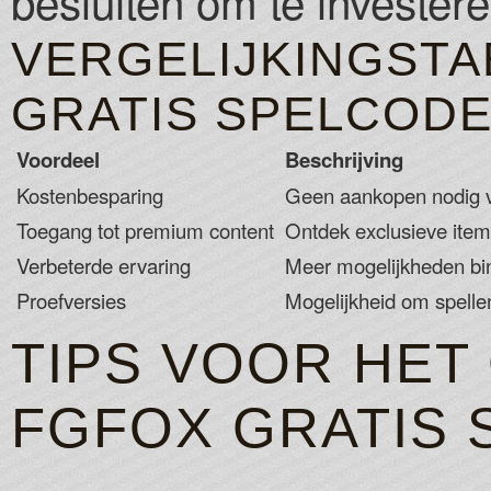
besluiten om te investere
VERGELIJKINGSTA
GRATIS SPELCOD
Voordeel
Beschrijving
Kostenbesparing
Geen aankopen nodig vo
Toegang tot premium content
Ontdek exclusieve items
Verbeterde ervaring
Meer mogelijkheden bin
Proefversies
Mogelijkheid om spelle
TIPS VOOR HET
FGFOX GRATIS