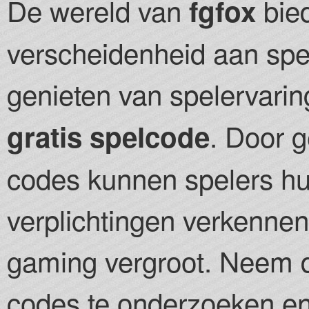
De wereld van
bied
fgfox
verscheidenheid aan spe
genieten van spelervari
. Door 
gratis spelcode
codes kunnen spelers hu
verplichtingen verkennen
gaming vergroot. Neem d
codes te onderzoeken e