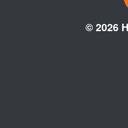
© 2026 