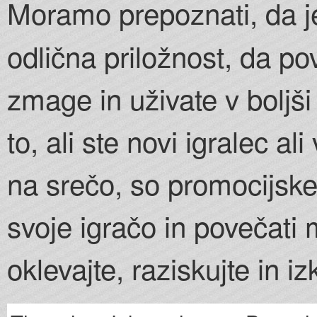
Moramo prepoznati, da 
odlična priložnost, da p
zmage in uživate v boljši 
to, ali ste novi igralec al
na srečo, so promocijske
svoje igračo in povečati 
oklevajte, raziskujte in i