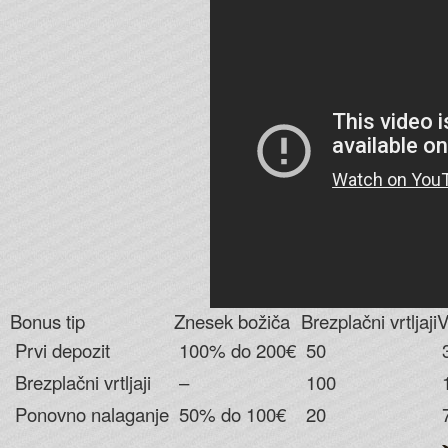
Bonus tip
Znesek božiča
Brezplačni vrtljaji
V
Prvi depozit
100% do 200€
50
Brezplačni vrtljaji
–
100
Ponovno nalaganje
50% do 100€
20