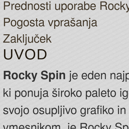
Prednosti uporabe Rock
Pogosta vprašanja
Zaključek
UVOD
je eden najp
Rocky Spin
ki ponuja široko paleto ig
svojo osupljivo grafiko 
vmesnikom, je Rocky Spin