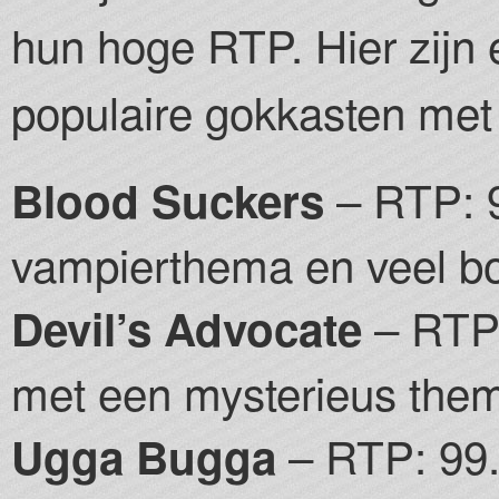
hun hoge RTP. Hier zijn
populaire gokkasten me
– RTP: 9
Blood Suckers
vampierthema en veel b
– RTP:
Devil’s Advocate
met een mysterieus thema
– RTP: 99.
Ugga Bugga