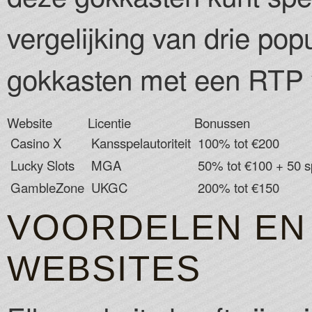
vergelijking van drie popu
gokkasten met een RTP 
Website
Licentie
Bonussen
Casino X
Kansspelautoriteit
100% tot €200
Lucky Slots
MGA
50% tot €100 + 50 s
GambleZone
UKGC
200% tot €150
VOORDELEN EN
WEBSITES