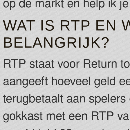
op de markt en help ik je
WAT IS RTP EN
BELANGRIJK?
RTP staat voor Return to
aangeeft hoeveel geld e
terugbetaalt aan spelers
gokkast met een RTP van