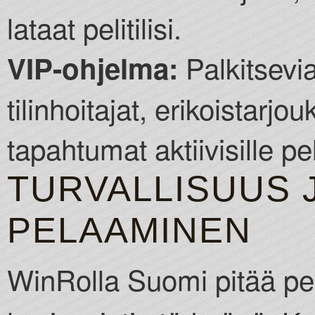
lataat pelitilisi.
Palkitsevia
VIP-ohjelma:
tilinhoitajat, erikoistarjou
tapahtumat aktiivisille pel
TURVALLISUUS 
PELAAMINEN
WinRolla Suomi pitää pela