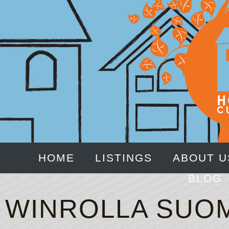
HOME
LISTINGS
ABOUT U
BLOG
WINROLLA SUOM