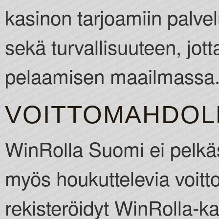
kasinon tarjoamiin palvel
sekä turvallisuuteen, jot
pelaamisen maailmassa
VOITTOMAHDOL
WinRolla Suomi ei pelkäs
myös houkuttelevia voitt
rekisteröidyt WinRolla-ka