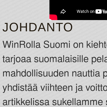
JOHDANTO
WinRolla Suomi on kiehto
tarjoaa suomalaisille pela
mahdollisuuden nauttia 
yhdistää viihteen ja voit
artikkelissa sukellamme 