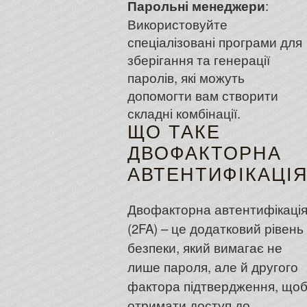
Парольні менеджери
:
Використовуйте
спеціалізовані програми для
зберігання та генерації
паролів, які можуть
допомогти вам створити
складні комбінації.
ЩО ТАКЕ
ДВОФАКТОРНА
АВТЕНТИФІКАЦІ
Двофакторна автентифікаці
(2FA) – це додатковий рівень
безпеки, який вимагає не
лише пароля, але й другого
фактора підтвердження, що
отримати доступ до