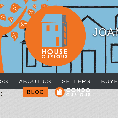
JOA
NGS
ABOUT US
SELLERS
BUY
BLOG
: