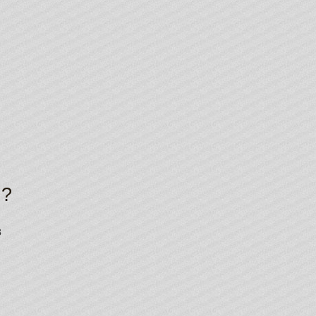
.
Я?
в