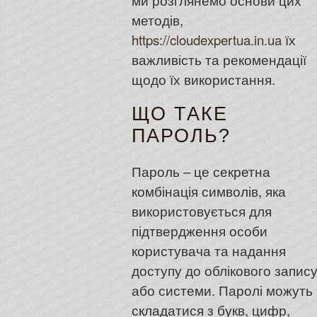
ми розглянемо основи цих
методів,
https://cloudexpertua.in.ua
їх
важливість та рекомендації
щодо їх використання.
ЩО ТАКЕ
ПАРОЛЬ?
Пароль – це секретна
комбінація символів, яка
використовується для
підтвердження особи
користувача та надання
доступу до облікового запис
або системи. Паролі можуть
складатися з букв, цифр,