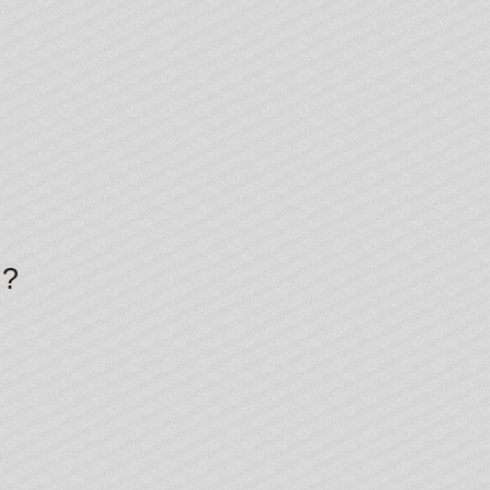
Я?
я
б