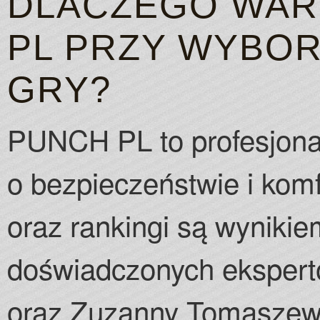
DLACZEGO WAR
PL PRZY WYBOR
GRY?
PUNCH PL to profesjonal
o bezpieczeństwie i komf
oraz rankingi są wynikie
doświadczonych ekspert
oraz Zuzanny Tomaszews