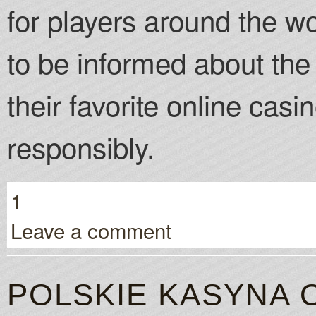
for players around the wor
to be informed about the
their favorite online cas
responsibly.
1
Leave a comment
POLSKIE KASYNA O