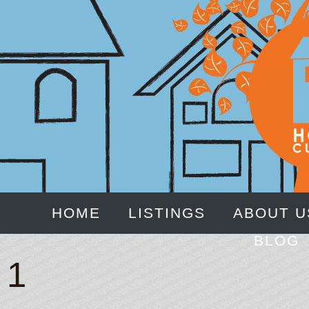
HOME
LISTINGS
ABOUT U
BLOG
1