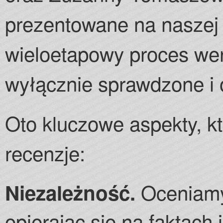
prezentowane na naszej 
wieloetapowy proces wery
wyłącznie sprawdzone i 
Oto kluczowe aspekty, k
recenzje:
Oceniamy
Niezależność.
opierając się na faktach