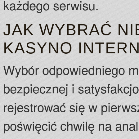
każdego serwisu.
JAK WYBRAĆ N
KASYNO INTER
Wybór odpowiedniego mie
bezpiecznej i satysfakcj
rejestrować się w pierw
poświęcić chwilę na anali