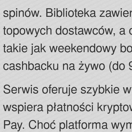
spinów. Biblioteka zawie
topowych dostawców, a of
takie jak weekendowy b
cashbacku na żywo (do 9
Serwis oferuje szybkie w
wspiera płatności krypt
Pay. Choć platforma wym