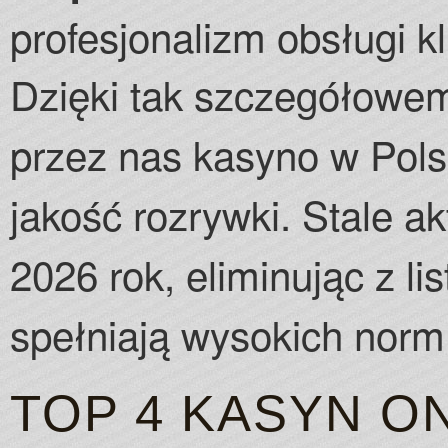
profesjonalizm obsługi k
Dzięki tak szczegółowem
przez nas kasyno w Pol
jakość rozrywki. Stale a
2026 rok, eliminując z li
spełniają wysokich norm 
TOP 4 KASYN O