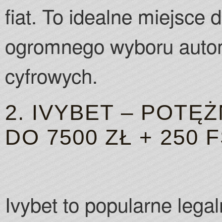
fiat. To idealne miejsce
ogromnego wyboru automa
cyfrowych.
2. IVYBET – POTĘ
DO 7500 ZŁ + 250 
Ivybet to popularne lega