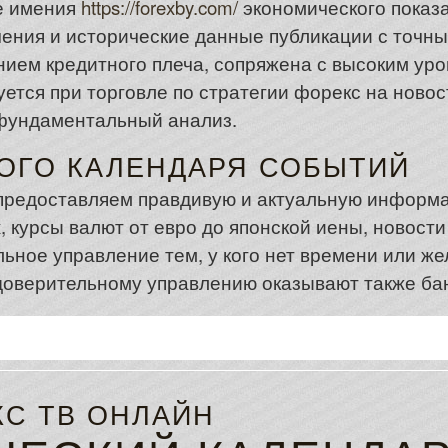
е имения
https://forexby.com/
экономического показа
чения и исторические данные публикации с точн
нием кредитного плеча, сопряжена с высоким ур
ется при торговле по стратегии форекс на новос
 фундаментальный анализ.
ОГО КАЛЕНДАРЯ СОБЫТИЙ
предоставляем правдивую и актуальную информа
, курсы валют от евро до японской иены, новости
ьное управление тем, у кого нет времени или ж
 доверительному управлению оказывают также бан
С ТВ ОНЛАЙН