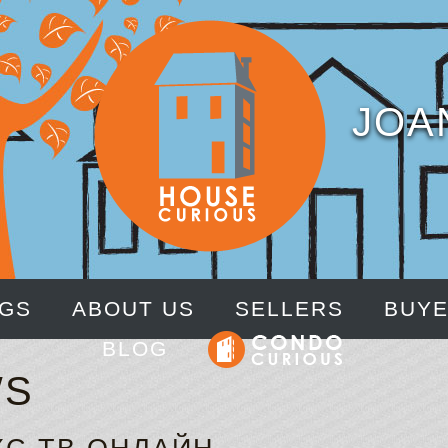
JOA
NGS
ABOUT US
SELLERS
BUY
BLOG
WS