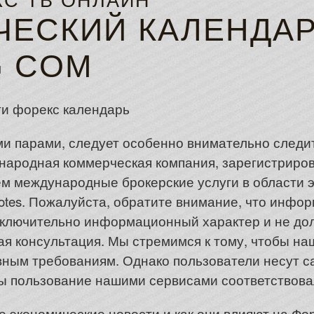
С ТВ ОНЛАЙН
ЧЕСКИЙ КАЛЕНДА
G COM
и парами, следует особенно внимательно следит
ждународная коммерческая компания, зарегистрир
м международные брокерские услуги в области э
otes. Пожалуйста, обратите внимание, что инфо
ключительно информационный характер и не дол
я консультация. Мы стремимся к тому, чтобы на
ным требованиям. Однако пользователи несут с
обы пользование нашими сервисами соответствов
е экономические новости и как они влияют на Фо