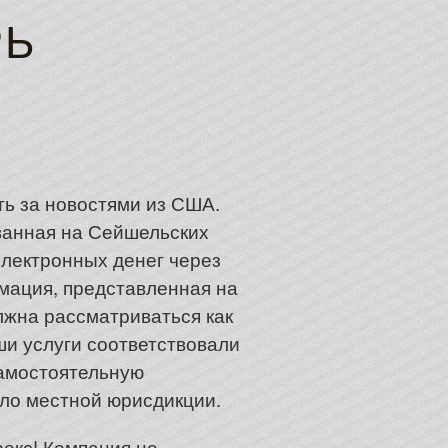
РЬ
ь за новостями из США.
ованная на Сейшельских
лектронных денег через
рмация, представленная на
жна рассматриваться как
ши услуги соответствовали
амостоятельную
ало местной юрисдикции.
рекс! Компания не