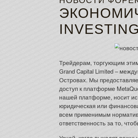
НОВОСТИ ФОРЕК
ЭКОНОМИ
INVESTIN
Трейдерам, торгующим этим
Grand Capital Limited – ме
Островах. Мы предоставляе
доступ к платформе MetaQu
нашей платформе, носит ис
юридическая или финансова
всем применимым норматив
ответственность за то, чт
Узнай, когда выходят важны