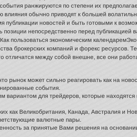
события ранжируются по степени их предполагае
ю влияния обычно приводят к большей волатильн
я публикации новостей и быть готовыми к возмо
ь позиции непосредственно перед публикацией в
. Как пользоваться экономическим календаремЭк
тва брокерских компаний и форекс ресурсов. Те
ого отличатся между собой внешне, все они работ
то рынок может сильно реагировать как на новос
ланированные события.
им вариантом для трейдеров, которые находятся 
аких как Великобритания, Канада, Австралия и Но
ветствующие валютные пары.
венность за принятые Вами решения на основан