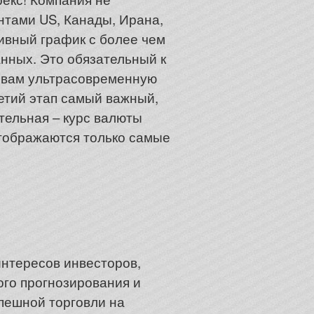
нтами US, Канады, Ирана,
ивный график с более чем
нных. Это обязательный к
 вам ультрасовременную
етий этап самый важный,
тельная – курс валюты
отображаются только самые
интересов инвесторов,
ого прогнозирования и
пешной торговли на