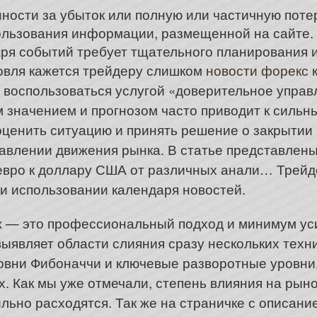
енности за убыток или полную или частичную пот
ользования информации, размещенной на сайте.
аря событий требует тщательного планирования 
овля кажется трейдеру слишком
новости форекс 
 воспользоваться услугой «доверительное управ
 значением и прогнозом часто приводит к сильн
оценить ситуацию и принять решение о закрытии 
авлении движения рынка. В статье представлены
евро к доллару США от различных анали… Трейд
и использовании календаря новостей.
x — это профессиональный подход и минимум ус
ыявляет области слияния сразу нескольких техни
ровни Фибоначчи и ключевые разворотные уровни,
х. Как мы уже отмечали, степень влияния на рын
льно расходятся. Так же на страничке с описани