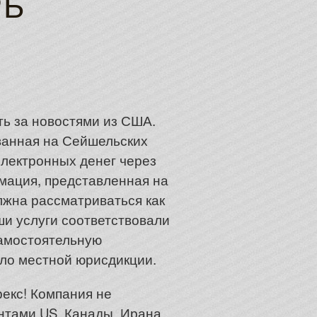
РЬ
ь за новостями из США.
ованная на Сейшельских
лектронных денег через
рмация, представленная на
жна рассматриваться как
ши услуги соответствовали
амостоятельную
ало местной юрисдикции.
рекс! Компания не
нтами US, Канады, Ирана,