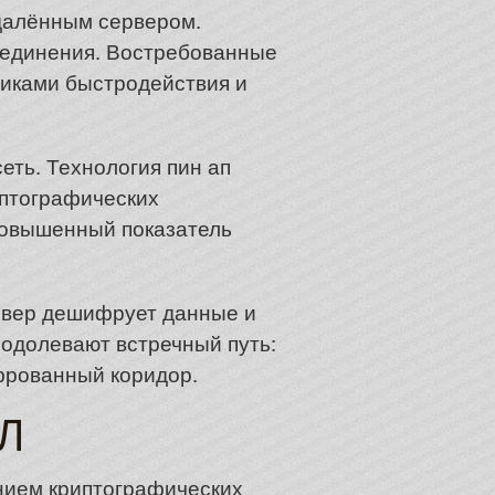
удалённым сервером.
оединения. Востребованные
тиками быстродействия и
еть. Технология пин ап
птографических
повышенный показатель
рвер дешифрует данные и
еодолевают встречный путь:
фрованный коридор.
Л
нием криптографических