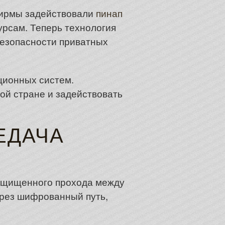
Фирмы задействовали
пинап
урсам. Теперь технология
безопасности приватных
ционных систем.
ой стране и задействовать
ЕДАЧА
 защищенного прохода между
ерез шифрованный путь,