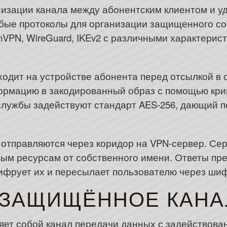
низации канала между абонентским клиентом и 
бые протоколы для организации защищенного с
VPN, WireGuard, IKEv2 с различными характерис
дит на устройстве абонента перед отсылкой в с
ормацию в закодированный образ с помощью кри
службы задействуют стандарт AES-256, дающий 
отправляются через коридор на VPN-сервер. Се
вым ресурсам от собственного имени. Ответы пр
ифрует их и пересылает пользователю через ши
 ЗАЩИЩЁННОЕ КАНА
ет собой канал передачи данных с задействова