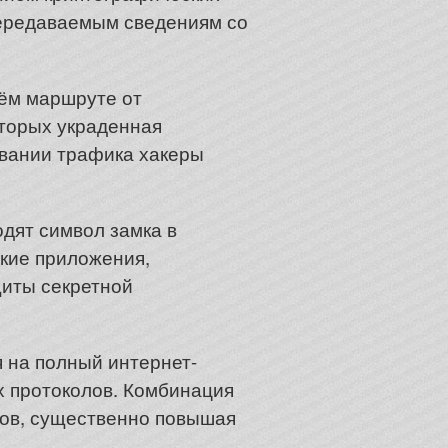
передаваемым сведениям со
ём маршруте от
оторых украденная
вании трафика хакеры
дят символ замка в
кие приложения,
щиты секретной
 на полный интернет-
х протоколов. Комбинация
сов, существенно повышая