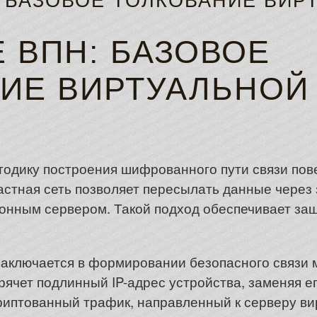
: БАЗОВОЕ ТОЛКОВАНИЕ ВИР
Е ВПН: БАЗОВОЕ
ИЕ ВИРТУАЛЬНОЙ
тодику построения шифрованного пути связи пов
астная сеть позволяет пересылать данные чере
онным сервером. Такой подход обеспечивает за
заключается в формировании безопасного связи
ячет подлинный IP-адрес устройства, заменяя е
риптованный трафик, направленный к серверу ви