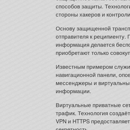
способов защиты. Технолог
стороны хакеров и контрол
Основу защищенной трансп
отправителя к реципиенту. 
информация делается беспо
приобретают только совоку
Известным примером служит
навигационной панели, опо
мессенджеры и виртуальные
информации.
Виртуальные приватные сет
трафик. Технология создаё
VPN и HTTPS предоставляет
секретность.