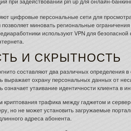
 при задействовании pin up для онлайн-банкинг
яют цифровые персональные сети для просмотр
 позволяет миновать региональные ограничения н
едиаработники используют VPN для безопасной 
нтернета.
ТЬ И СКРЫТНОСТЬ
гнито составляют два различных определения в
ть выражает охрану персональных данных от не
ь означает утаивание идентичности клиента в ин
м криптования трафика между гаджетом и сервер
еру, но не может установить загружаемые порта
длинного адреса абонента.