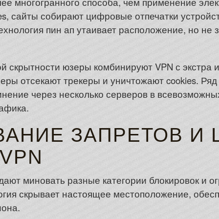
лее многогранного способа, чем применение элек
es, сайты собирают цифровые отпечатки устройс
хнология пин ап утаивает расположение, но не 
й скрытности юзеры комбинируют VPN с экстра 
ры отсекают трекеры и уничтожают cookies. Ряд
нение через несколько серверов в всевозможных
афика.
АНИЕ ЗАПРЕТОВ И 
VPN
дают миновать разные категории блокировок и ог
огия скрывает настоящее местоположение, обес
иона.