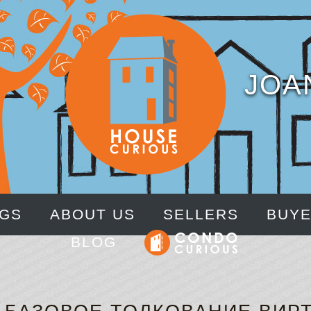
JOA
NGS
ABOUT US
SELLERS
BUY
BLOG