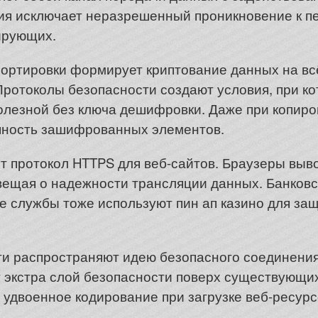
ия исключает неразрешенный проникновение к 
ирующих.
ортировки формирует криптование данных на вс
Протоколы безопасности создают условия, при к
лезной без ключа дешифровки. Даже при копиро
пность зашифрованных элементов.
 протокол HTTPS для веб-сайтов. Браузеры выво
вещая о надежности трансляции данных. Банковс
 службы тоже используют пин ап казино для за
и распространяют идею безопасного соединения
т экстра слой безопасности поверх существующи
 удвоенное кодирование при загрузке веб-ресур