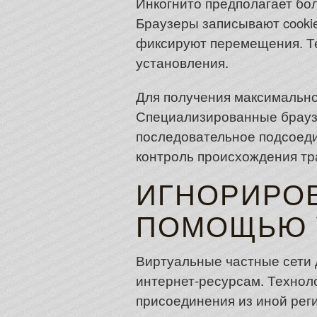
Инкогнито предполагает бо
Браузеры записывают cooki
фиксируют перемещения. Те
установления.
Для получения максимально
Специализированные браузе
последовательное подсоеди
контроль происхождения тр
ИГНОРИРОВ
ПОМОЩЬЮ 
Виртуальные частные сети 
интернет-ресурсам. Технол
присоединения из иной рег