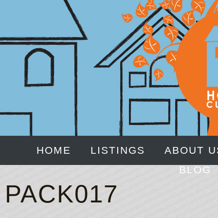
HOME
LISTINGS
ABOUT U
BLOG
PACK017