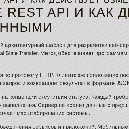
T API И КАК ДЕЙСТВУЕТ ОБМ
 REST API И КАК 
АННЫМИ
ой архитектурный шаблон для разработки веб-се
onal State Transfer. Метод обеспечивает программ
 по протоколу HTTP. Клиентское приложение по
т запрос и возвращает результат в формате JSO
 на концепции отсутствия статуса. Каждый треб
 выполнения. Сервер не хранит данные о пред
егчает масштабирование системы.
объединения сервисов и приложений. Мобильны