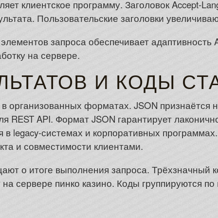
еляет клиентское программу. Заголовок Accept-La
ультата. Пользовательские заголовки увеличива
элементов запроса обеспечивает адаптивность A
ботку на сервере.
ЛЬТАТОВ И КОДЫ СТ
 в организованных форматах. JSON признаётся 
я REST API. Формат JSON гарантирует лаконично
я в legacy-системах и корпоративных программа
кта и совместимости клиентами.
ают о итоге выполнения запроса. Трёхзначный ко
 на сервере пинко казино. Коды группируются по 