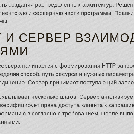
ость создания распределённых архитектур. Реше
лиентскую и серверную части программы. Правки
мы.
Т И СЕРВЕР ВЗАИМ
ЯМИ
сервера начинается с формирования HTTP-запро
ределяя способ, путь ресурса и нужные параметр
единение. Сервер принимает поступающий запрос
хватывает несколько шагов. Сервер анализирует
верифицирует права доступа клиента к запраши
формацию в согласно с требованием. После вып
анными.