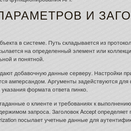
 ПАРАМЕТРОВ И ЗАГ
ъекта в системе. Путь складывается из протоко
ссылается на определенный элемент или коллекц
ьной и понятной.
дают добавочную данные серверу. Настройки пр
тся амперсандом. Аргументы задействуются для
 указания формата ответа пинко.
таданные о клиенте и требованиях к выполнению. 
держимом запроса. Заголовок Accept определяет
orization посылает учетные данные для аутентифи