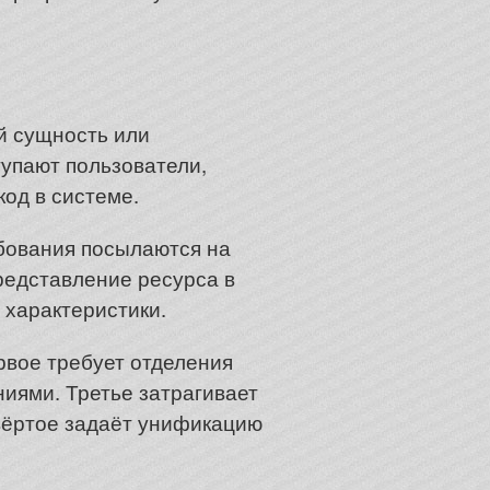
й сущность или
упают пользователи,
од в системе.
бования посылаются на
редставление ресурса в
 характеристики.
рвое требует отделения
ниями. Третье затрагивает
вёртое задаёт унификацию