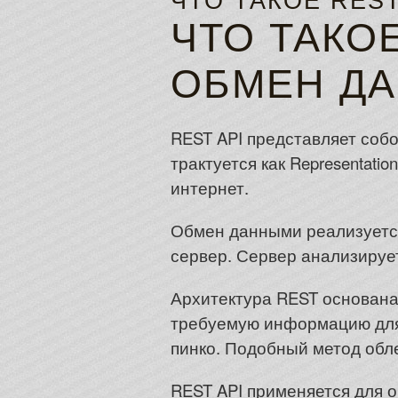
ЧТО ТАКОЕ RES
ЧТО ТАКОЕ
ОБМЕН Д
REST API представляет соб
трактуется как Representati
интернет.
Обмен данными реализуется
сервер. Сервер анализируе
Архитектура REST основана
требуемую информацию для
пинко. Подобный метод обл
REST API применяется для 