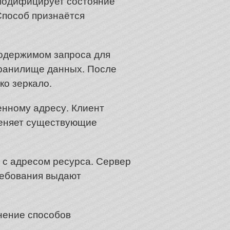
 модифицирует состояние
 Способ признаётся
содержимом запроса для
хранилище данных. После
ко зеркало.
енному адресу. Клиент
меняет существующие
 с адресом ресурса. Сервер
ребования выдают
нение способов