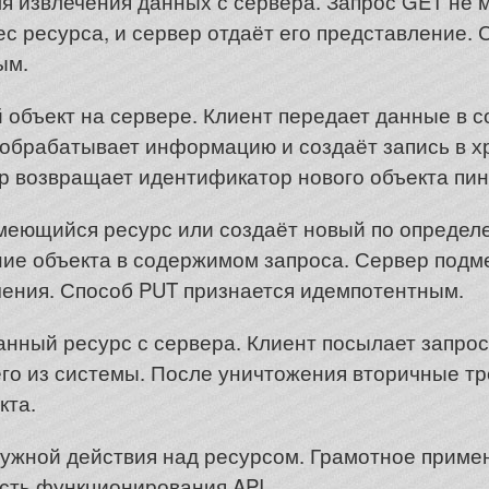
я извлечения данных с сервера. Запрос GET не
ес ресурса, и сервер отдаёт его представление.
ым.
 объект на сервере. Клиент передает данные в 
 обрабатывает информацию и создаёт запись в 
р возвращает идентификатор нового объекта пин
меющийся ресурс или создаёт новый по определ
ние объекта в содержимом запроса. Сервер под
ения. Способ PUT признается идемпотентным.
анный ресурс с сервера. Клиент посылает запрос
 его из системы. После уничтожения вторичные т
кта.
нужной действия над ресурсом. Грамотное приме
сть функционирования API.