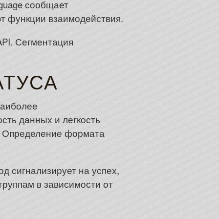
nguage сообщает
ют функции взаимодействия.
PI. Сегментация
АТУСА
наиболее
сть данных и легкость
х. Определение формата
д сигнализирует на успех,
группам в зависимости от