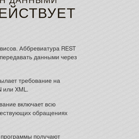
ЕН ДАННЫМИ
ДЕЙСТВУЕТ
рвисов. Аббревиатура REST
ам передавать данными через
сылает требование на
N или XML.
ование включает всю
шествующих обращениях
е программы получают