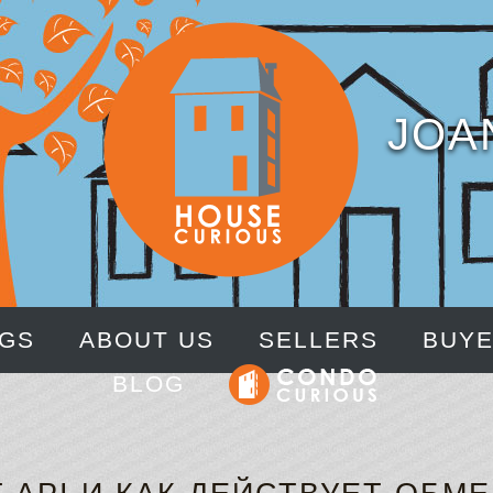
JOA
NGS
ABOUT US
SELLERS
BUY
BLOG