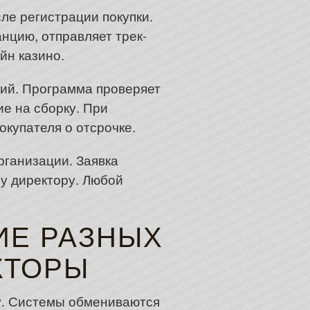
ле регистрации покупки.
нцию, отправляет трек-
йн казино.
ний. Программа проверяет
е на сборку. При
купателя о отсрочке.
рганизации. Заявка
у директору. Любой
ИЕ РАЗНЫХ
КТОРЫ
у. Системы обмениваются