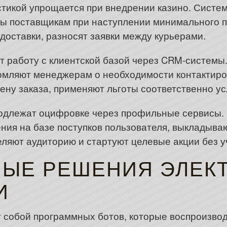
стикой упрощается при внедрении казино. Систе
сы поставщикам при наступлении минимального 
оставки, разносят заявки между курьерами.
т работу с клиентской базой через CRM-системы
домляют менеджерам о необходимости контактиров
ну заказа, применяют льготы соответственно ус
одлежат оцифровке через профильные сервисы.
ия на базе поступков пользователя, выкладыва
ляют аудиторию и стартуют целевые акции без у
НЫЕ РЕШЕНИЯ ЭЛЕК
И
собой программных ботов, которые воспроизвод