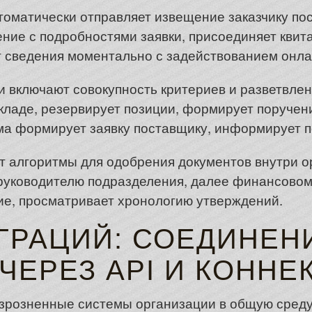
оматически отправляет извещение заказчику пос
ние с подробностями заявки, присоединяет квита
т сведения моментально с задействованием онла
 включают совокупность критериев и разветвле
кладе, резервирует позиции, формирует поручени
ма формирует заявку поставщику, информирует по
 алгоритмы для одобрения документов внутри о
руководителю подразделения, далее финансовом
ие, просматривает хронологию утверждений.
ГРАЦИЙ: СОЕДИНЕН
ЧЕРЕЗ API И КОННЕ
зрозненные системы организации в общую сред