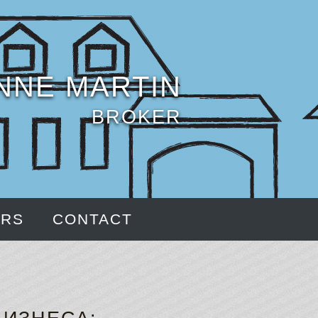
NNE MARTIN
BROKER
ERS
CONTACT