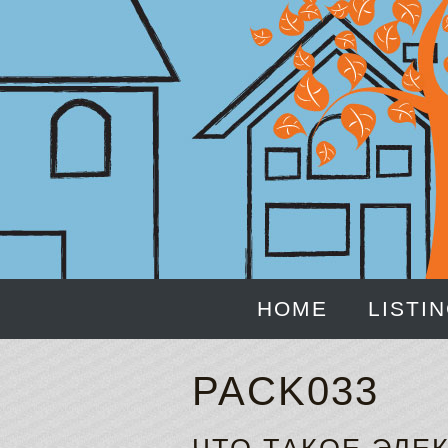
HOME
LISTI
PACK033