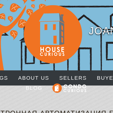
JOA
NGS
ABOUT US
SELLERS
BUY
BLOG