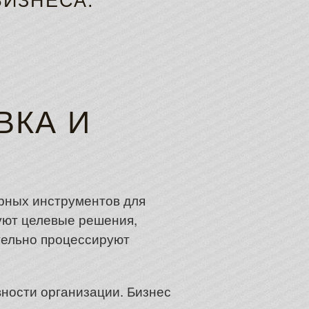
БИЗНЕСА:
ВКА И
рных инструментов для
вуют целевые решения,
тельно процессируют
ности организации. Бизнес