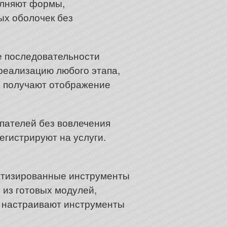
олняют формы,
ых оболочек без
е последовательности
реализацию любого этапа,
и получают отображение
пателей без вовлечения
егистрируют на услуги.
атизированные инструменты
 из готовых модулей,
о настраивают инструменты