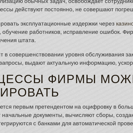
лизацию обычных задач, освобождает сотрудник
ессы действуют постоянно, не совершают погреш
ровать эксплуатационные издержки через
казин
а, обучение работников, исправление ошибок. Ф
ичения штата.
т в совершенствовании уровня обслуживания за
запросы, выдают актуальную информацию, ускоря
ОЦЕССЫ ФИРМЫ МО
ЗИРОВАТЬ
ается первым претендентом на оцифровку в бол
 начальные документы, вычисляют сборы, созда
егрируются с банками для автоматической прове