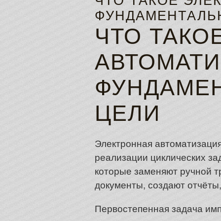
ЧТО ТАКОЕ ЭЛЕ
ФУНДАМЕНТАЛЬН
ЧТО ТАКО
АВТОМАТИ
ФУНДАМЕН
ЦЕЛИ
Электронная автоматизация
реализации циклических за
которые заменяют ручной т
документы, создают отчёты
Первостепенная задача имп