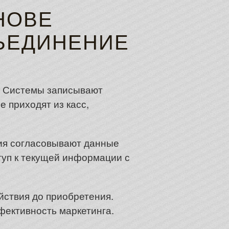
НОВЕ
ЪЕДИНЕНИЕ
. Системы записывают
 приходят из касс,
ия согласовывают данные
туп к текущей информации с
йствия до приобретения.
ективность маркетинга.