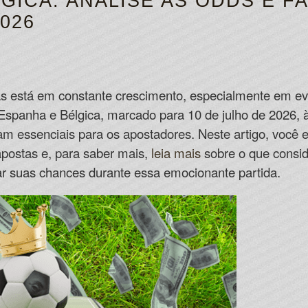
GICA: ANALISE AS ODDS E F
026
s está em constante crescimento, especialmente em ev
spanha e Bélgica, marcado para 10 de julho de 2026, 
nam essenciais para os apostadores. Neste artigo, você 
apostas e, para saber mais,
leia mais
sobre o que consid
 suas chances durante essa emocionante partida.