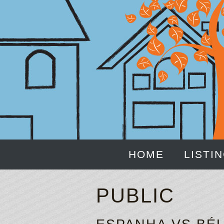
HOME
LISTI
PUBLIC