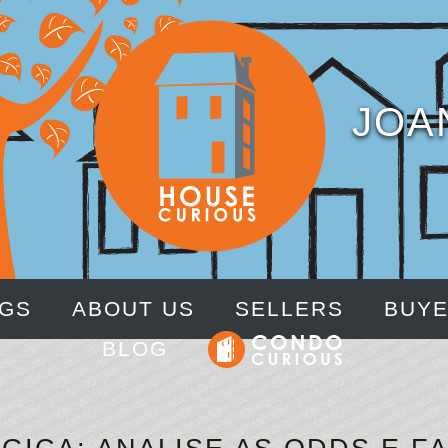
JOA
NGS
ABOUT US
SELLERS
BUY
BLOG