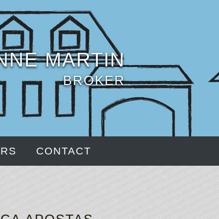
NNE MARTIN
BROKER
ERS
CONTACT