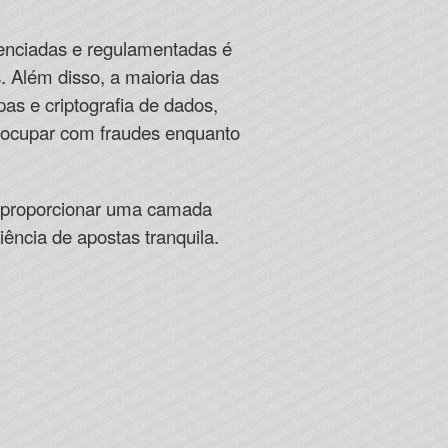
icenciadas e regulamentadas é
. Além disso, a maioria das
as e criptografia de dados,
reocupar com fraudes enquanto
de proporcionar uma camada
ência de apostas tranquila.