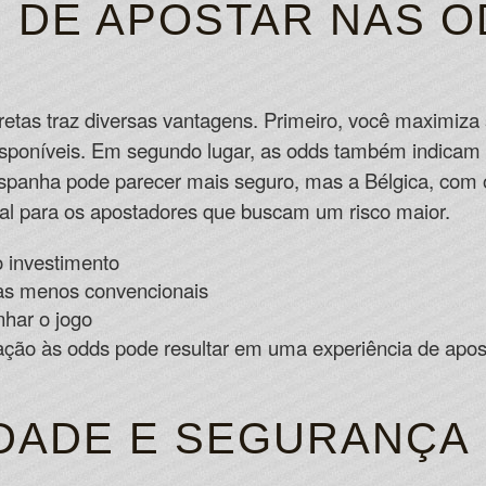
 DE APOSTAR NAS 
etas traz diversas vantagens. Primeiro, você maximiza
sponíveis. Em segundo lugar, as odds também indicam a
Espanha pode parecer mais seguro, mas a Bélgica, com 
ial para os apostadores que buscam um risco maior.
 investimento
tas menos convencionais
har o jogo
lação às odds pode resultar em uma experiência de apos
IDADE E SEGURANÇA