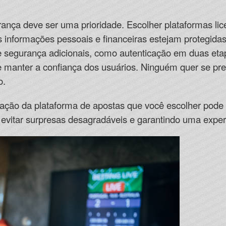
urança deve ser uma prioridade. Escolher plataformas l
s informações pessoais e financeiras estejam protegidas
e segurança adicionais, como autenticação em duas etap
e manter a confiança dos usuários. Ninguém quer se p
o.
putação da plataforma de apostas que você escolher po
evitar surpresas desagradáveis e garantindo uma experi