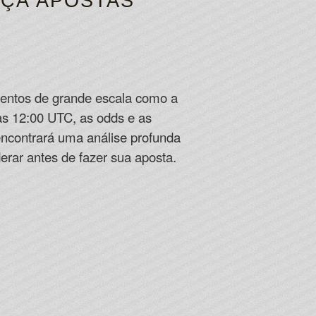
AÇA APOSTAS
entos de grande escala como a
às 12:00 UTC, as odds e as
encontrará uma análise profunda
erar antes de fazer sua aposta.