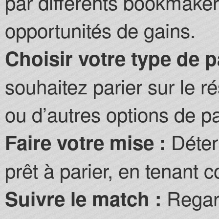
par différents bookmake
opportunités de gains.
Choisir votre type de pa
souhaitez parier sur le ré
ou d’autres options de pa
Déter
Faire votre mise :
prêt à parier, en tenant 
Regard
Suivre le match :