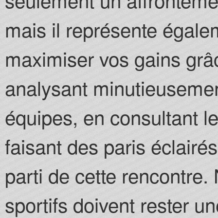
mais il représente égal
maximiser vos gains grâc
analysant minutieusemen
équipes, en consultant le
faisant des paris éclairés
parti de cette rencontre.
sportifs doivent rester u