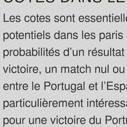
Les cotes sont essentiel
potentiels dans les paris s
probabilités d’un résultat
victoire, un match nul ou
entre le Portugal et l’Es
particulièrement intéres
pour une victoire du Port