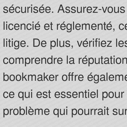
sécurisée. Assurez-vous q
licencié et réglementé, 
litige. De plus, vérifiez l
comprendre la réputatio
bookmaker offre égalemen
ce qui est essentiel pou
problème qui pourrait sur