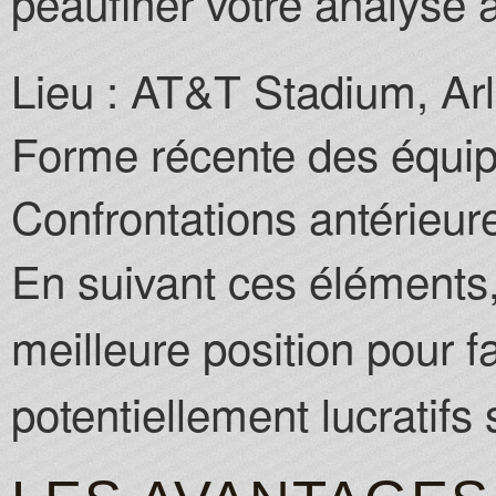
peaufiner votre analyse a
Lieu : AT&T Stadium, Arl
Forme récente des équi
Confrontations antérieure
En suivant ces éléments
meilleure position pour fa
potentiellement lucratifs