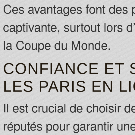
Ces avantages font des pa
captivante, surtout lor
la Coupe du Monde.
CONFIANCE ET 
LES PARIS EN L
Il est crucial de choisir
réputés pour garantir un