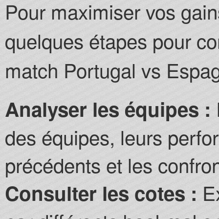
Pour maximiser vos gain
quelques étapes pour co
match Portugal vs Espag
Analyser les équipes :
des équipes, leurs perf
précédents et les confron
Ex
Consulter les cotes :