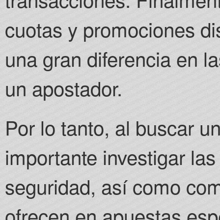
cuotas y promociones di
una gran diferencia en l
un apostador.
Por lo tanto, al buscar u
importante investigar las
seguridad, así como com
ofrecen en apuestas esp