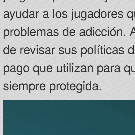
ayudar a los jugadores 
problemas de adicción. A
de revisar sus políticas
pago que utilizan para q
siempre protegida.