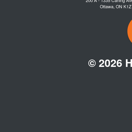
200 A - 1335 Carling A
Ottawa
,
ON
K1Z
© 2026 