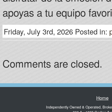
apoyas a tu equipo favori
Friday, July 3rd, 2026 Posted in:
Comments are closed.
Home
Independently Owned & Operated, Brok