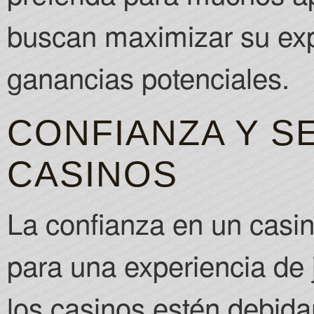
buscan maximizar su exp
ganancias potenciales.
CONFIANZA Y S
CASINOS
La confianza en un casi
para una experiencia de 
los casinos estén debida