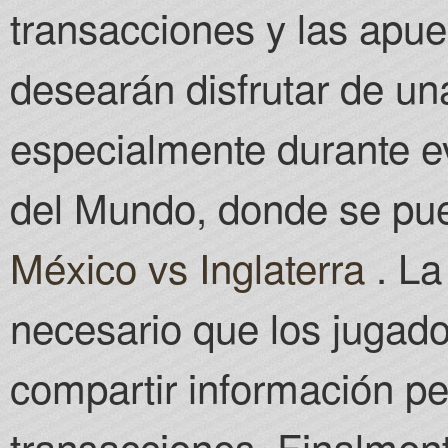
transacciones y las apu
desearán disfrutar de una
especialmente durante e
del Mundo, donde se pu
México vs Inglaterra
. La
necesario que los jugado
compartir información pe
transacciones. Finalmente