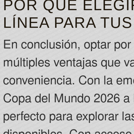
POR QUÉ ELEGI
LÍNEA PARA TU
En conclusión, optar por
múltiples ventajas que v
conveniencia. Con la em
Copa del Mundo 2026 a l
perfecto para explorar l
disponibles. Con acces