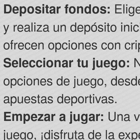
Elige
Depositar fondos:
y realiza un depósito ini
ofrecen opciones con cr
N
Seleccionar tu juego:
opciones de juego, des
apuestas deportivas.
Una v
Empezar a jugar:
juego, ¡disfruta de la ex