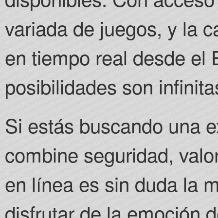
variada de juegos, y la 
en tiempo real desde el 
posibilidades son infinita
Si estás buscando una e
combine seguridad, valor
en línea es sin duda la 
disfrutar de la emoción 