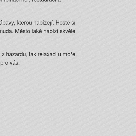
ábavy, kterou nabízejí. Hosté si
 nuda. Město také nabízí skvělé
í z hazardu, tak relaxaci u moře.
 pro vás.