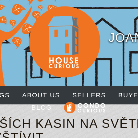
JOA
NGS
ABOUT US
SELLERS
BUY
BLOG
ŠÍCH KASIN NA SVĚT
ŠTÍVIT