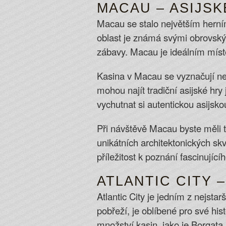
MACAU – ASIJSK
Macau se stalo největším herní
oblast je známá svými obrovským
zábavy. Macau je ideálním míste
Kasina v Macau se vyznačují ne
mohou najít tradiční asijské hry
vychutnat si autentickou asijsko
Při návštěvě Macau byste měli t
unikátních architektonických skv
příležitost k poznání fascinujícíh
ATLANTIC CITY 
Atlantic City je jedním z nejst
pobřeží, je oblíbené pro své his
množství kasin, jako je Borgata 