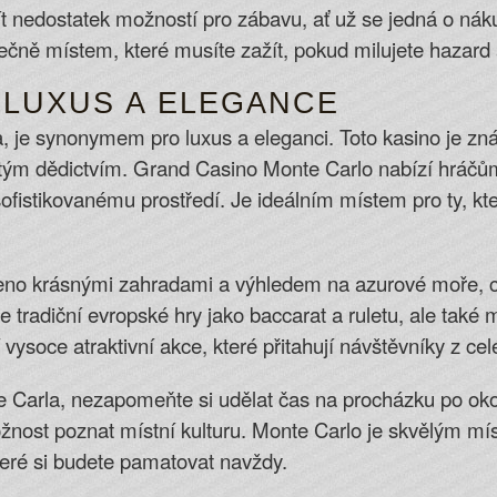
 nedostatek možností pro zábavu, ať už se jedná o nák
tečně místem, které musíte zažít, pokud milujete hazard
 LUXUS A ELEGANCE
a, je synonymem pro luxus a eleganci. Toto kasino je 
atým dědictvím. Grand Casino Monte Carlo nabízí hráčů
istikovanému prostředí. Je ideálním místem pro ty, kteří
peno krásnými zahradami a výhledem na azurové moře, c
 tradiční evropské hry jako baccarat a ruletu, ale také 
 vysoce atraktivní akce, které přitahují návštěvníky z cel
 Carla, nezapomeňte si udělat čas na procházku po oko
ožnost poznat místní kulturu. Monte Carlo je skvělým m
teré si budete pamatovat navždy.