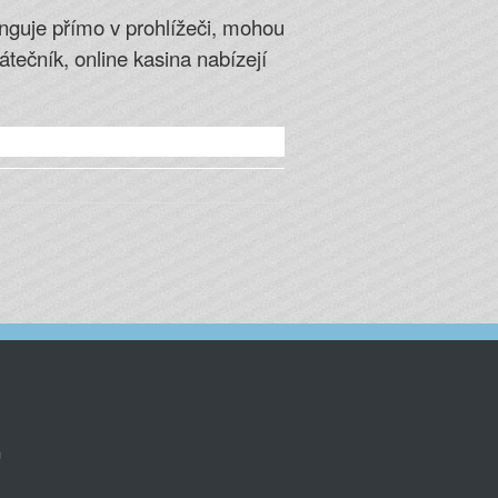
funguje přímo v prohlížeči, mohou
tečník, online kasina nabízejí
m