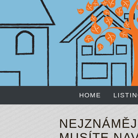
HOME
LISTI
NEJZNÁMĚJ
MUSÍTE NAV