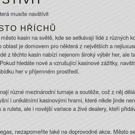
terá musíte navštívit
ĚSTO HŘÍCHŮ
ěsto kasin na světě, kde se setkávají lidé z různých kou
blast je domovem pro některá z největších a nejluxusněj
é z těchto kasin nabízí nejenom široký výběr her, ale ta
 Pokud hledáte nové a vzrušující kasinové zážitky, navšt
abídku her v příjemném prostředí.
ají různé mezinárodní turnaje a soutěže, což z něj dělá 
yšní i unikátními kasinovými hrami, které nikde jinde ne
 a ruleta, ale i novější variace a živé dealery, kteří při
egas, nezapomeňte také na doprovodné akce. Město se n