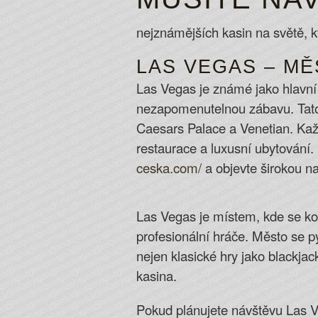
nejznámějších kasin na světě, k
LAS VEGAS – M
Las Vegas je známé jako hlavní m
nezapomenutelnou zábavu. Tato o
Caesars Palace a Venetian. Každ
restaurace a luxusní ubytování.
ceska.com/
a objevte širokou n
Las Vegas je místem, kde se kon
profesionální hráče. Město se p
nejen klasické hry jako blackjack
kasina.
Pokud plánujete návštěvu Las V