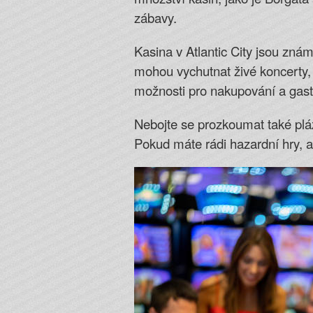
zábavy.
Kasina v Atlantic City jsou znám
mohou vychutnat živé koncerty, 
možnosti pro nakupování a gastro
Nebojte se prozkoumat také pláž 
Pokud máte rádi hazardní hry, al