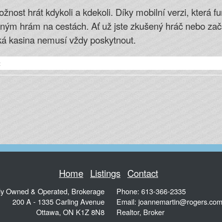
žnost hrát kdykoli a kdekoli. Díky mobilní verzi, která 
eným hrám na cestách. Ať už jste zkušený hráč nebo začá
sická kasina nemusí vždy poskytnout.
:
Home
Listings
Contact
ly Owned & Operated, Brokerage
Phone: 613-366-2335
200 A - 1335 Carling Avenue
Email:
joannemartin@rogers.co
Ottawa
,
ON
K1Z 8N8
Realtor, Broker