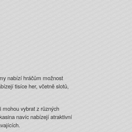
ormy nabízí hráčům možnost
zejí tisíce her, včetně slotů,
si mohou vybrat z různých
sina navíc nabízejí atraktivní
vajících.