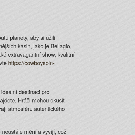
tů planety, aby si užili
ších kasin, jako je Bellagio,
ké extravagantní show, kvalitní
ivte
https://cowboyspin-
ideální destinaci pro
najdete. Hráči mohou okusit
dávají atmosféru autentického
eustále mění a vyvíjí, což