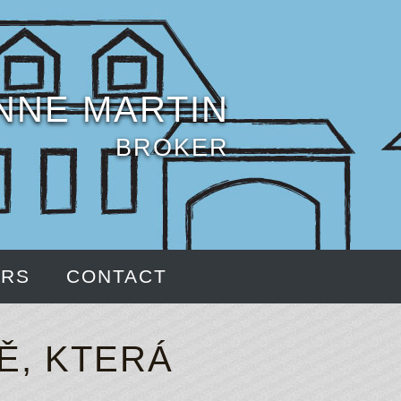
NNE MARTIN
BROKER
ERS
CONTACT
Ě, KTERÁ