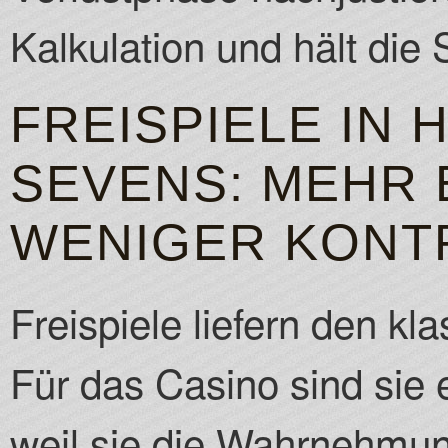
Kalkulation und hält die
FREISPIELE IN 
SEVENS: MEHR 
WENIGER KONT
Freispiele liefern den k
Für das Casino sind si
weil sie die Wahrnehmung