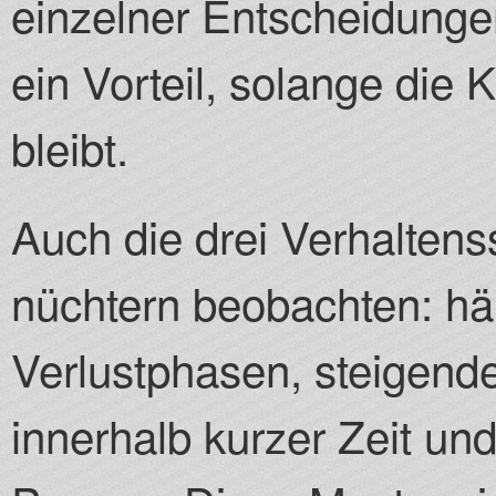
einzelner Entscheidungen
ein Vorteil, solange die
bleibt.
Auch die drei Verhaltens
nüchtern beobachten: h
Verlustphasen, steigen
innerhalb kurzer Zeit un