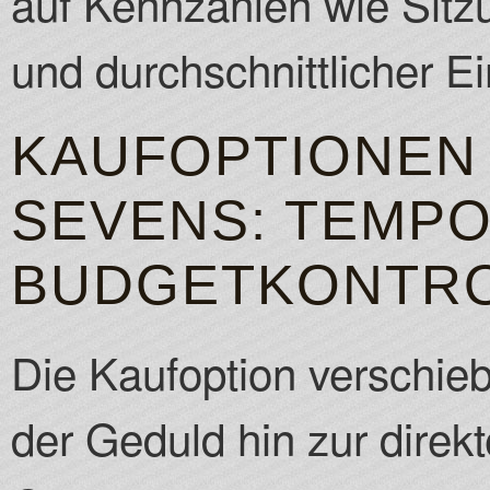
auf Kennzahlen wie Sitz
und durchschnittlicher E
KAUFOPTIONEN 
SEVENS: TEMP
BUDGETKONTR
Die Kaufoption verschie
der Geduld hin zur direk