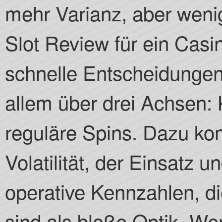
mehr Varianz, aber wenig
Slot Review für ein Casi
schnelle Entscheidungen 
allem über drei Achsen: 
reguläre Spins. Dazu ko
Volatilität, der Einsatz 
operative Kennzahlen, di
sind als bloße Optik. We