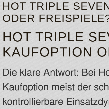
HOT TRIPLE SEVE
ODER FREISPIELE
HOT TRIPLE SE
KAUFOPTION O
Die klare Antwort: Bei Ho
Kaufoption meist der sch
kontrollierbare Einsatzd