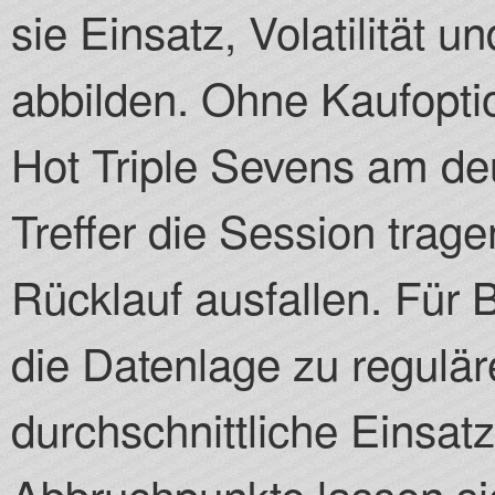
sie Einsatz, Volatilität
abbilden. Ohne Kaufoptio
Hot Triple Sevens am deut
Treffer die Session trag
Rücklauf ausfallen. Für Be
die Datenlage zu reguläre
durchschnittliche Einsa
Abbruchpunkte lassen sic