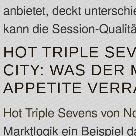
anbietet, deckt unterschi
kann die Session-Qualität
HOT TRIPLE SE
CITY: WAS DER
APPETITE VERR
Hot Triple Sevens von No
Marktlogik ein Beispiel da