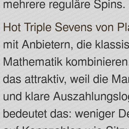
mehrere reguläre Spins.
Hot Triple Sevens von P
mit Anbietern, die klass
Mathematik kombinieren.
das attraktiv, weil die M
und klare Auszahlungslog
bedeutet das: weniger 