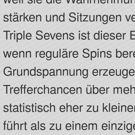
stärken und Sitzungen v
Triple Sevens ist dieser 
wenn reguläre Spins ber
Grundspannung erzeugen.
Trefferchancen über me
statistisch eher zu klei
führt als zu einem einz