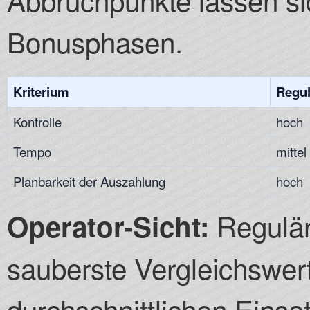
Bonusphasen.
Kriterium
Regul
Kontrolle
hoch
Tempo
mittel
Planbarkeit der Auszahlung
hoch
Regulär
Operator-Sicht:
sauberste Vergleichswer
durchschnittlichen Einsat