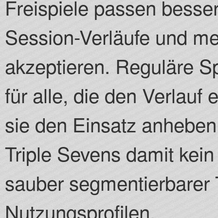
Freispiele passen besser
Session-Verläufe und meh
akzeptieren. Reguläre Sp
für alle, die den Verlauf
sie den Einsatz anheben.
Triple Sevens damit kein
sauber segmentierbarer T
Nutzungsprofilen.