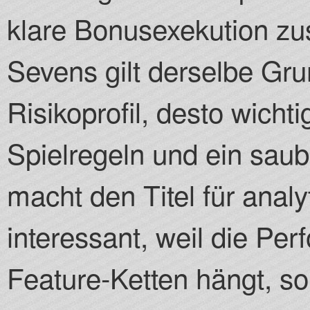
klare Bonusexekution zu
Sevens gilt derselbe Gru
Risikoprofil, desto wicht
Spielregeln und ein sau
macht den Titel für ana
interessant, weil die Pe
Feature-Ketten hängt, so